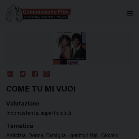
Commissione Nazionale Valuta
Google
Twitter
Facebook
Stampa
Plus
COME TU MI VUOI
Valutazione
Inconsistente, superficialità
Tematica
Amicizia, Donna, Famiglia - genitori figli, Giovani