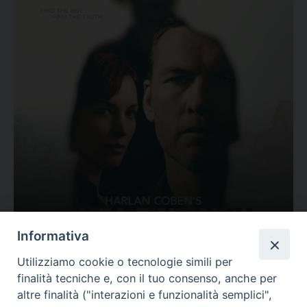
Ovunque tu sia
Informativa
Valutazione
Utilizziamo cookie o tecnologie simili per
Complesso, Problematico
finalità tecniche e, con il tuo consenso, anche per
Tematica:
Amore-Sentimenti, Carcere...
altre finalità ("interazioni e funzionalità semplici",