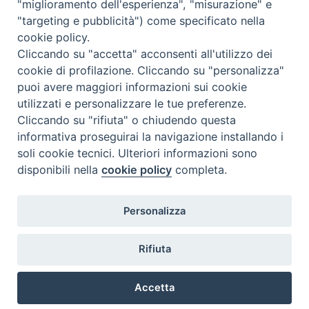
"miglioramento dell'esperienza", "misurazione" e
"targeting e pubblicità") come specificato nella
cookie policy.
Cliccando su "accetta" acconsenti all'utilizzo dei
cookie di profilazione. Cliccando su "personalizza"
puoi avere maggiori informazioni sui cookie
utilizzati e personalizzare le tue preferenze.
Cliccando su "rifiuta" o chiudendo questa
Contatti & Info
informativa proseguirai la navigazione installando i
C.ne Aurelia, 50 – 00165 Roma
soli cookie tecnici. Ulteriori informazioni sono
Contatti
disponibili nella
cookie policy
completa.
Credits
Scrivi a: cnvf@chiesacattolica.it
Personalizza
Privacy Policy
Rifiuta
Accetta
Ricerca Film - SerieTV