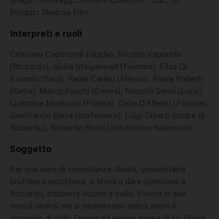
Braga - Montagg.: Stefano Chierchié - Dur.: 107' -
Produz.: Medusa Film.
Interpreti e ruoli
Cristiana Capotondi (Giada), Nicolas Vaporidis
(Riccardo), Giulia Steigerwalt (Fiamma), Elisa Di
Eusanio (Sara), Paola Carleo (Alessia), Paola Roberti
(Katia), Marco Foschi (Ermes), Niccolò Senni (Loris),
Ludovica Modugno (Franca), Delia D'Alberti (Fabiola),
Gianfranco Barra (professore), Luigi Diberti (padre di
Riccardo), Riccardo Rossi (conduttore televisivo)
Soggetto
Per una serie di circostanze, Giada, universitaria
bruttina e secchiona, si trova a dare ripetizioni a
Riccardo, studente viziato e bello. Vivono in due
mondi diversi ma si innamorano senza avere il