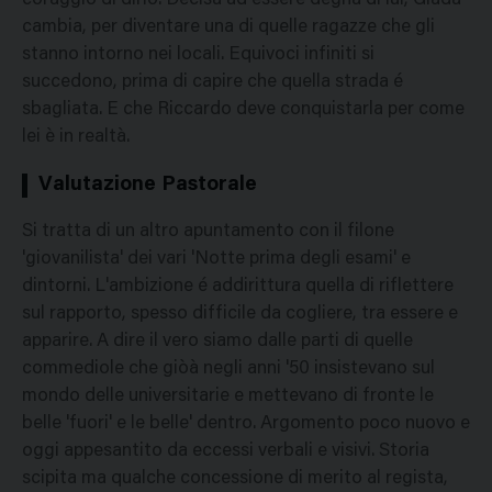
coraggio di dirlo. Decisa ad essere degna di lui, Giada
cambia, per diventare una di quelle ragazze che gli
stanno intorno nei locali. Equivoci infiniti si
succedono, prima di capire che quella strada é
sbagliata. E che Riccardo deve conquistarla per come
lei è in realtà.
Valutazione Pastorale
Si tratta di un altro apuntamento con il filone
'giovanilista' dei vari 'Notte prima degli esami' e
dintorni. L'ambizione é addirittura quella di riflettere
sul rapporto, spesso difficile da cogliere, tra essere e
apparire. A dire il vero siamo dalle parti di quelle
commediole che giòà negli anni '50 insistevano sul
mondo delle universitarie e mettevano di fronte le
belle 'fuori' e le belle' dentro. Argomento poco nuovo e
oggi appesantito da eccessi verbali e visivi. Storia
scipita ma qualche concessione di merito al regista,