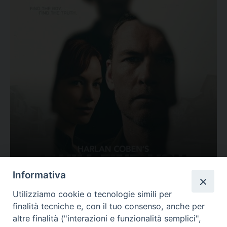
Ovunque tu sia
Informativa
Valutazione
Utilizziamo cookie o tecnologie simili per
Complesso, Problematico
finalità tecniche e, con il tuo consenso, anche per
Tematica:
Amore-Sentimenti, Carcere...
altre finalità ("interazioni e funzionalità semplici",