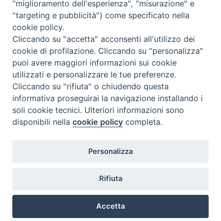
"miglioramento dell'esperienza", "misurazione" e
"targeting e pubblicità") come specificato nella
cookie policy.
Cliccando su "accetta" acconsenti all'utilizzo dei
cookie di profilazione. Cliccando su "personalizza"
puoi avere maggiori informazioni sui cookie
utilizzati e personalizzare le tue preferenze.
Cliccando su "rifiuta" o chiudendo questa
Contatti & Info
informativa proseguirai la navigazione installando i
C.ne Aurelia, 50 – 00165 Roma
soli cookie tecnici. Ulteriori informazioni sono
Contatti
disponibili nella
cookie policy
completa.
Credits
Scrivi a: cnvf@chiesacattolica.it
Personalizza
Privacy Policy
Rifiuta
Accetta
Ricerca Film - SerieTV