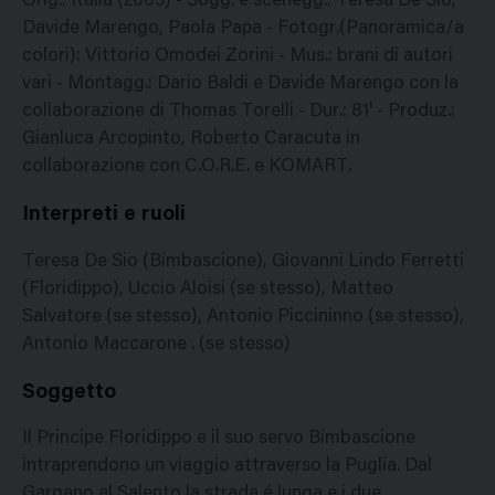
Orig.: Italia (2005) - Sogg. e scenegg.: Teresa De Sio,
Davide Marengo, Paola Papa - Fotogr.(Panoramica/a
colori): Vittorio Omodei Zorini - Mus.: brani di autori
vari - Montagg.: Dario Baldi e Davide Marengo con la
collaborazione di Thomas Torelli - Dur.: 81' - Produz.:
Gianluca Arcopinto, Roberto Caracuta in
collaborazione con C.O.R.E. e KOMART.
Interpreti e ruoli
Teresa De Sio (Bimbascione), Giovanni Lindo Ferretti
(Floridippo), Uccio Aloisi (se stesso), Matteo
Salvatore (se stesso), Antonio Piccininno (se stesso),
Antonio Maccarone . (se stesso)
Soggetto
Il Principe Floridippo e il suo servo Bimbascione
intraprendono un viaggio attraverso la Puglia. Dal
Gargano al Salento la strada é lunga e i due,