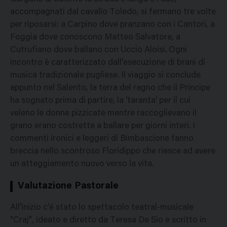
accompagnati dal cavallo Toledo, si fermano tre volte
per riposarsi: a Carpino dove pranzano con i Cantori, a
Foggia dove conoscono Matteo Salvatore, a
Cutrufiano dove ballano con Uccio Aloisi. Ogni
incontro è caratterizzato dall'esecuzione di brani di
musica tradizionale pugliese. Il viaggio si conclude
appunto nel Salento, la terra del ragno che il Principe
ha sognato prima di partire, la 'taranta' per il cui
veleno le donne pizzicate mentre raccoglievano il
grano erano costrette a ballare per giorni interi. I
commenti ironici e leggeri di Bimbascione fanno
breccia nello scontroso Floridippo che riesce ad avere
un atteggiamento nuovo verso la vita.
Valutazione Pastorale
All'inizio c'é stato lo spettacolo teatral-musicale
"Craj", ideato e diretto da Teresa De Sio e scritto in