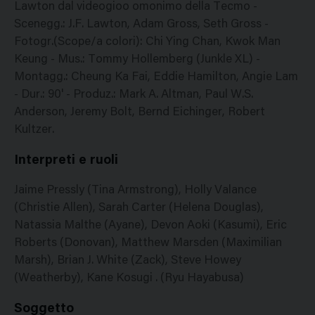
Lawton dal videogioo omonimo della Tecmo -
Scenegg.: J.F. Lawton, Adam Gross, Seth Gross -
Fotogr.(Scope/a colori): Chi Ying Chan, Kwok Man
Keung - Mus.: Tommy Hollemberg (Junkle XL) -
Montagg.: Cheung Ka Fai, Eddie Hamilton, Angie Lam
- Dur.: 90' - Produz.: Mark A. Altman, Paul W.S.
Anderson, Jeremy Bolt, Bernd Eichinger, Robert
Kultzer.
Interpreti e ruoli
Jaime Pressly (Tina Armstrong), Holly Valance
(Christie Allen), Sarah Carter (Helena Douglas),
Natassia Malthe (Ayane), Devon Aoki (Kasumi), Eric
Roberts (Donovan), Matthew Marsden (Maximilian
Marsh), Brian J. White (Zack), Steve Howey
(Weatherby), Kane Kosugi . (Ryu Hayabusa)
Soggetto