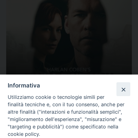
Ovunque tu sia
Informativa
Valutazione
Utilizziamo cookie o tecnologie simili per
Complesso, Problematico
finalità tecniche e, con il tuo consenso, anche per
Tematica:
Amore-Sentimenti, Carcere...
altre finalità ("interazioni e funzionalità semplici",
"miglioramento dell'esperienza", "misurazione" e
"targeting e pubblicità") come specificato nella
cookie policy.