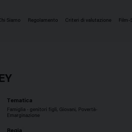
issione Nazionale Valutazione Film
Menu
Chi Siamo
Regolamento
Criteri di valutazione
Film-
di
navigazione
EY
Tematica
Famiglia - genitori figli, Giovani, Povertà-
Emarginazione
Regia