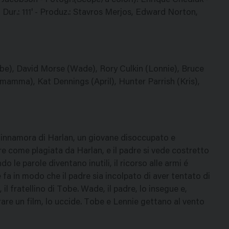
id Jacobson - Fotogr.(Scope/a colori): Enrique Chediak -
Dur.: 111' - Produz.: Stavros Merjos, Edward Norton,
e), David Morse (Wade), Rory Culkin (Lonnie), Bruce
 (mamma), Kat Dennings (April), Hunter Parrish (Kris),
 innamora di Harlan, un giovane disoccupato e
e come plagiata da Harlan, e il padre si vede costretto
o le parole diventano inutili, il ricorso alle armi é
e fa in modo che il padre sia incolpato di aver tentato di
il fratellino di Tobe. Wade, il padre, lo insegue e,
irare un film, lo uccide. Tobe e Lennie gettano al vento