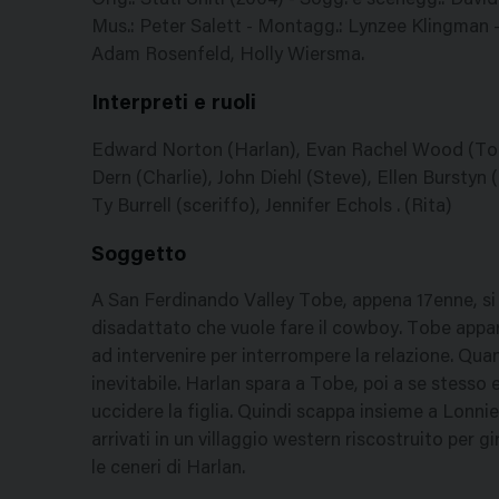
Orig.: Stati Uniti (2004) - Sogg. e scenegg.: Dav
Mus.: Peter Salett - Montagg.: Lynzee Klingman - 
Adam Rosenfeld, Holly Wiersma.
Interpreti e ruoli
Edward Norton (Harlan), Evan Rachel Wood (Tob
Dern (Charlie), John Diehl (Steve), Ellen Burstyn
Ty Burrell (sceriffo), Jennifer Echols . (Rita)
Soggetto
A San Ferdinando Valley Tobe, appena 17enne, si
disadattato che vuole fare il cowboy. Tobe appar
ad intervenire per interrompere la relazione. Quand
inevitabile. Harlan spara a Tobe, poi a se stesso 
uccidere la figlia. Quindi scappa insieme a Lonnie, 
arrivati in un villaggio western riscostruito per g
le ceneri di Harlan.