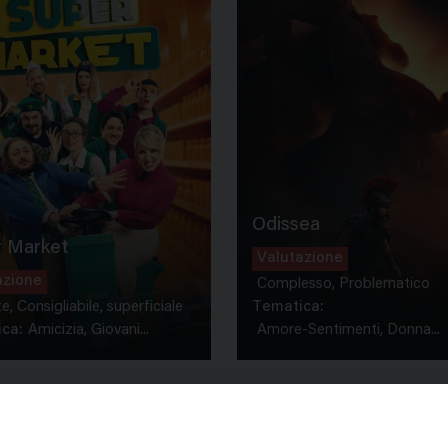
Odissea
 Market
Valutazione
azione
Complesso, Problematico
te, Consigliabile, superficiale
Tematica:
ca:
Amicizia, Giovani...
Amore-Sentimenti, Donna...