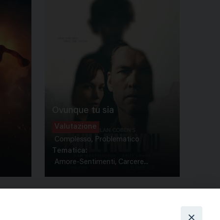
Ovunque tu sia
Valutazione
Complesso, Problematico
Tematica:
Amore-Sentimenti, Carcere...