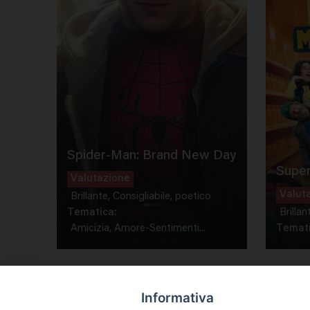
Spider-Man: Brand New Day
Super
Valutazione
Valut
Brillante, Consigliabile, poetico
Tematica:
Brillan
Amicizia, Amore-Sentimenti...
Temati
Informativa