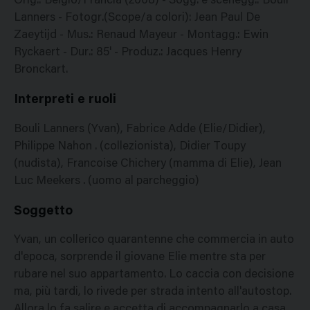
Orig.: Belgio/Francia (2008) - Sogg. e scenegg.: Bouli
Lanners - Fotogr.(Scope/a colori): Jean Paul De
Zaeytijd - Mus.: Renaud Mayeur - Montagg.: Ewin
Ryckaert - Dur.: 85' - Produz.: Jacques Henry
Bronckart.
Interpreti e ruoli
Bouli Lanners (Yvan), Fabrice Adde (Elie/Didier),
Philippe Nahon . (collezionista), Didier Toupy
(nudista), Francoise Chichery (mamma di Elie), Jean
Luc Meekers . (uomo al parcheggio)
Soggetto
Yvan, un collerico quarantenne che commercia in auto
d'epoca, sorprende il giovane Elie mentre sta per
rubare nel suo appartamento. Lo caccia con decisione
ma, più tardi, lo rivede per strada intento all'autostop.
Allora lo fa salire e accetta di accompagnarlo a casa