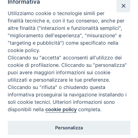
Informativa
Valutazione
Utilizziamo cookie o tecnologie simili per
Complesso, Problematico
finalità tecniche e, con il tuo consenso, anche per
Tematica:
Amore-Sentimenti, Carcere...
altre finalità ("interazioni e funzionalità semplici",
"miglioramento dell'esperienza", "misurazione" e
"targeting e pubblicità") come specificato nella
cookie policy.
Cliccando su "accetta" acconsenti all'utilizzo dei
cookie di profilazione. Cliccando su "personalizza"
puoi avere maggiori informazioni sui cookie
utilizzati e personalizzare le tue preferenze.
Cliccando su "rifiuta" o chiudendo questa
Contatti & Info
informativa proseguirai la navigazione installando i
C.ne Aurelia, 50 – 00165 Roma
soli cookie tecnici. Ulteriori informazioni sono
disponibili nella
cookie policy
completa.
Contatti
Credits
Scrivi a: cnvf@chiesacattolica.it
Personalizza
Privacy Policy