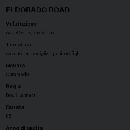
Google
Twitter
Facebook
Stampa
Plus
ELDORADO ROAD
Valutazione
Accettabile, realistico
Tematica
Avventura, Famiglia - genitori figli
Genere
Commedia
Regia
Bouli Lanners
Durata
85'
Anno di uscita