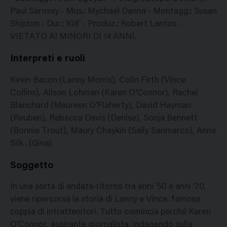
Paul Sarossy - Mus.: Mychael Danna - Montagg.: Susan
Shipton - Dur.: 108' - Produz.: Robert Lantos -
VIETATO AI MINORI DI 14 ANNI.
Interpreti e ruoli
Kevin Bacon (Lanny Morris), Colin Firth (Vince
Collins), Alison Lohman (Karen O'Connor), Rachel
Blanchard (Maureen O'Flaherty), David Hayman
(Reuben), Rebecca Davis (Denise), Sonja Bennett
(Bonnie Trout), Maury Chaykin (Sally Sanmarco), Anna
Silk . (Gina)
Soggetto
In una sorta di andata-ritorno tra anni '50 e anni '70,
viene ripercorsa la storia di Lanny e Vince, famosa
coppia di intrattenitori. Tutto comincia perché Karen
O'Connor, aspirante giornalista, indagando sulla