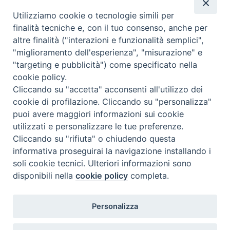
Valutazione
Utilizziamo cookie o tecnologie simili per
Complesso, Problematico
finalità tecniche e, con il tuo consenso, anche per
Tematica:
Amore-Sentimenti, Carcere...
altre finalità ("interazioni e funzionalità semplici",
"miglioramento dell'esperienza", "misurazione" e
"targeting e pubblicità") come specificato nella
cookie policy.
Cliccando su "accetta" acconsenti all'utilizzo dei
cookie di profilazione. Cliccando su "personalizza"
puoi avere maggiori informazioni sui cookie
utilizzati e personalizzare le tue preferenze.
Cliccando su "rifiuta" o chiudendo questa
Contatti & Info
informativa proseguirai la navigazione installando i
C.ne Aurelia, 50 – 00165 Roma
soli cookie tecnici. Ulteriori informazioni sono
Contatti
disponibili nella
cookie policy
completa.
Credits
Scrivi a: cnvf@chiesacattolica.it
Personalizza
Privacy Policy