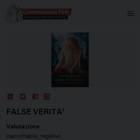
Commissione Nazionale Valuta
Google
Twitter
Facebook
Stampa
Plus
FALSE VERITA’
Valutazione
Inaccettabile, negativo