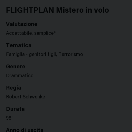
Google
Twitter
Facebook
Stampa
Plus
FLIGHTPLAN Mistero in volo
Valutazione
Accettabile, semplice*
Tematica
Famiglia - genitori figli, Terrorismo
Genere
Drammatico
Regia
Robert Schwenke
Durata
98'
Anno di uscita