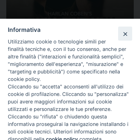
Ovunque tu sia
Informativa
Valutazione
Utilizziamo cookie o tecnologie simili per
Complesso, Problematico
finalità tecniche e, con il tuo consenso, anche per
Tematica:
Amore-Sentimenti, Carcere...
altre finalità ("interazioni e funzionalità semplici",
"miglioramento dell'esperienza", "misurazione" e
"targeting e pubblicità") come specificato nella
cookie policy.
Cliccando su "accetta" acconsenti all'utilizzo dei
cookie di profilazione. Cliccando su "personalizza"
puoi avere maggiori informazioni sui cookie
utilizzati e personalizzare le tue preferenze.
Cliccando su "rifiuta" o chiudendo questa
Contatti & Info
informativa proseguirai la navigazione installando i
C.ne Aurelia, 50 – 00165 Roma
soli cookie tecnici. Ulteriori informazioni sono
Contatti
disponibili nella
cookie policy
completa.