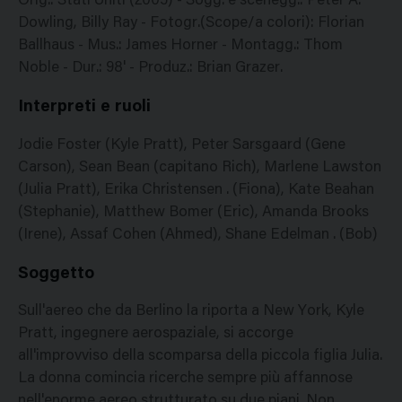
Orig.: Stati Uniti (2005) - Sogg. e scenegg.: Peter A.
Dowling, Billy Ray - Fotogr.(Scope/a colori): Florian
Ballhaus - Mus.: James Horner - Montagg.: Thom
Noble - Dur.: 98' - Produz.: Brian Grazer.
Interpreti e ruoli
Jodie Foster (Kyle Pratt), Peter Sarsgaard (Gene
Carson), Sean Bean (capitano Rich), Marlene Lawston
(Julia Pratt), Erika Christensen . (Fiona), Kate Beahan
(Stephanie), Matthew Bomer (Eric), Amanda Brooks
(Irene), Assaf Cohen (Ahmed), Shane Edelman . (Bob)
Soggetto
Sull'aereo che da Berlino la riporta a New York, Kyle
Pratt, ingegnere aerospaziale, si accorge
all'improvviso della scomparsa della piccola figlia Julia.
La donna comincia ricerche sempre più affannose
nell'enorme aereo strutturato su due piani. Non