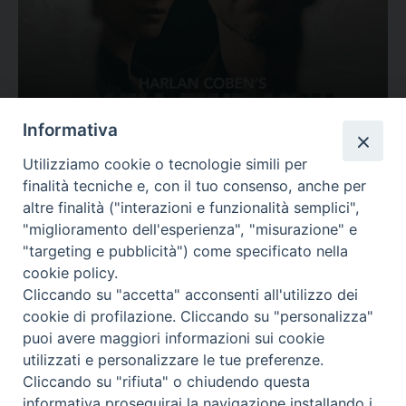
Ovunque tu sia
Informativa
Valutazione
Utilizziamo cookie o tecnologie simili per
Complesso, Problematico
finalità tecniche e, con il tuo consenso, anche per
Tematica:
Amore-Sentimenti, Carcere...
altre finalità ("interazioni e funzionalità semplici",
"miglioramento dell'esperienza", "misurazione" e
"targeting e pubblicità") come specificato nella
cookie policy.
Cliccando su "accetta" acconsenti all'utilizzo dei
cookie di profilazione. Cliccando su "personalizza"
puoi avere maggiori informazioni sui cookie
utilizzati e personalizzare le tue preferenze.
Cliccando su "rifiuta" o chiudendo questa
Contatti & Info
informativa proseguirai la navigazione installando i