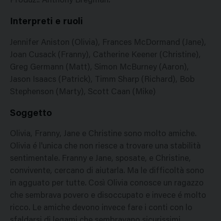
Produz.: Anthony Bregman.
Interpreti e ruoli
Jennifer Aniston (Olivia), Frances McDormand (Jane),
Joan Cusack (Franny), Catherine Keener (Christine),
Greg Germann (Matt), Simon McBurney (Aaron),
Jason Isaacs (Patrick), Timm Sharp (Richard), Bob
Stephenson (Marty), Scott Caan (Mike)
Soggetto
Olivia, Franny, Jane e Christine sono molto amiche.
Olivia é l'unica che non riesce a trovare una stabilità
sentimentale. Franny e Jane, sposate, e Christine,
convivente, cercano di aiutarla. Ma le difficoltà sono
in agguato per tutte. Così Olivia conosce un ragazzo
che sembrava povero e disoccupato e invece é molto
ricco. Le amiche devono invece fare i conti con lo
sfaldarsi di legami che sembravano sicurissimi.