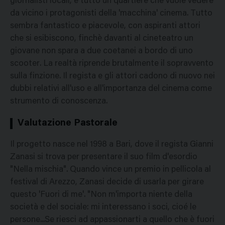
giornalisti locali, e tutto un quartiere che vuole vedere
da vicino i protagonisti della 'macchina' cinema. Tutto
sembra fantastico e piacevole, con aspiranti attori
che si esibiscono, finchè davanti al cineteatro un
giovane non spara a due coetanei a bordo di uno
scooter. La realtà riprende brutalmente il sopravvento
sulla finzione. Il regista e gli attori cadono di nuovo nei
dubbi relativi all'uso e all'importanza del cinema come
strumento di conoscenza.
Valutazione Pastorale
Il progetto nasce nel 1998 a Bari, dove il regista Gianni
Zanasi si trova per presentare il suo film d'esordio
"Nella mischia". Quando vince un premio in pellicola al
festival di Arezzo, Zanasi decide di usarla per girare
questo 'Fuori di me'. "Non m'importa niente della
società e del sociale: mi interessano i soci, cioé le
persone...Se riesci ad appassionarti a quello che è fuori