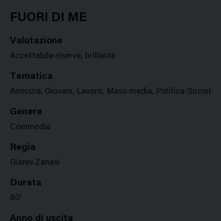
Google
Twitter
Facebook
Stampa
Plus
FUORI DI ME
Valutazione
Accettabile-riserve, brillante
Tematica
Amicizia, Giovani, Lavoro, Mass-media, Politica-Società
Genere
Commedia
Regia
Gianni Zanasi
Durata
80'
Anno di uscita