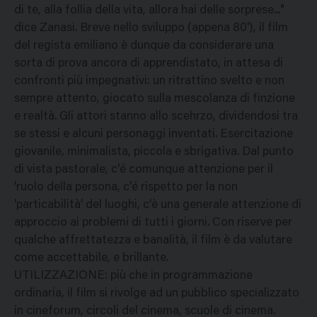
di te, alla follia della vita, allora hai delle sorprese..."
dice Zanasi. Breve nello sviluppo (appena 80'), il film
del regista emiliano è dunque da considerare una
sorta di prova ancora di apprendistato, in attesa di
confronti più impegnativi: un ritrattino svelto e non
sempre attento, giocato sulla mescolanza di finzione
e realtà. Gli attori stanno allo scehrzo, dividendosi tra
se stessi e alcuni personaggi inventati. Esercitazione
giovanile, minimalista, piccola e sbrigativa. Dal punto
di vista pastorale, c'é comunque attenzione per il
'ruolo della persona, c'é rispetto per la non
'particabilità' del luoghi, c'è una generale attenzione di
approccio ai problemi di tutti i giorni. Con riserve per
qualche affrettatezza e banalità, il film è da valutare
come accettabile, e brillante.
UTILIZZAZIONE: più che in programmazione
ordinaria, il film si rivolge ad un pubblico specializzato
in cineforum, circoli del cinema, scuole di cinema.