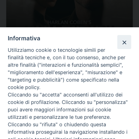
Ovunque tu sia
Informativa
Valutazione
Utilizziamo cookie o tecnologie simili per
Complesso, Problematico
finalità tecniche e, con il tuo consenso, anche per
Tematica:
Amore-Sentimenti, Carcere...
altre finalità ("interazioni e funzionalità semplici",
"miglioramento dell'esperienza", "misurazione" e
"targeting e pubblicità") come specificato nella
cookie policy.
Cliccando su "accetta" acconsenti all'utilizzo dei
cookie di profilazione. Cliccando su "personalizza"
puoi avere maggiori informazioni sui cookie
utilizzati e personalizzare le tue preferenze.
Cliccando su "rifiuta" o chiudendo questa
Contatti & Info
informativa proseguirai la navigazione installando i
C.ne Aurelia, 50 – 00165 Roma