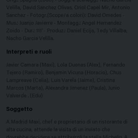
Orig.: Spagna (2008) - Sogg. e scenegg.: Nacho Garcia
Velilla, David Sanchez Olivas, Oriol Capel Mir, Antonio
Sanchez - Fotogr.(Scope/a colori): David Omedes -
Mus.: Juanjo Javierre - Montagg.: Angel Hernandez
Zoido - Dur.: 111' - Produz.: Daniel Ecija, Tedy Villalba,
Nacho Garcia Velilla.
Interpreti e ruoli
Javier Camara (Maxi), Lola Duenas (Alex), Fernando
Tejero (Ramiro), Benjamin Vicuna (Horacio), Chus
Lampreave (Celia), Luis Varela (Jaime), Cristina
Marcos (Marta), Alexandra Jimenez (Paula), Junio
Valverde . (Edu)
Soggetto
A Madrid Maxi, chef e proprietario di un ristorante di
alta cucina, attende la visita di un inviato che
dovrebbe decidere se attribuirgli la stella Michelin. A