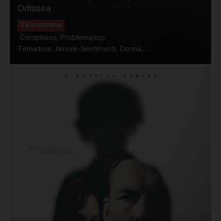
Odissea
Valutazione
Complesso, Problematico
Tematica:
Amore-Sentimenti, Donna...