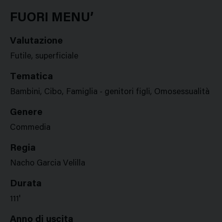
Google
Twitter
Facebook
Stampa
Plus
FUORI MENU’
Valutazione
Futile, superficiale
Tematica
Bambini, Cibo, Famiglia - genitori figli, Omosessualità
Genere
Commedia
Regia
Nacho Garcia Velilla
Durata
111'
Anno di uscita