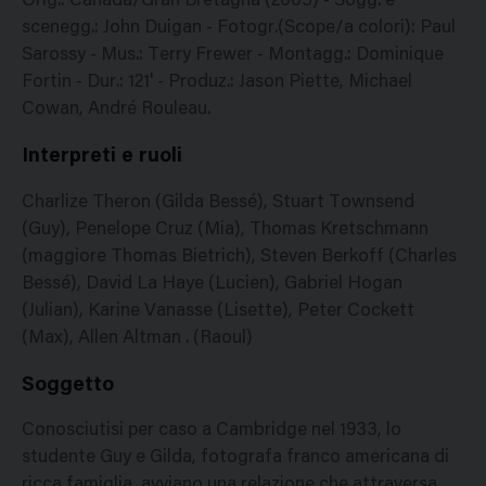
Orig.: Canada/Gran Bretagna (2003) - Sogg. e
scenegg.: John Duigan - Fotogr.(Scope/a colori): Paul
Sarossy - Mus.: Terry Frewer - Montagg.: Dominique
Fortin - Dur.: 121' - Produz.: Jason Piette, Michael
Cowan, André Rouleau.
Interpreti e ruoli
Charlize Theron (Gilda Bessé), Stuart Townsend
(Guy), Penelope Cruz (Mia), Thomas Kretschmann
(maggiore Thomas Bietrich), Steven Berkoff (Charles
Bessé), David La Haye (Lucien), Gabriel Hogan
(Julian), Karine Vanasse (Lisette), Peter Cockett
(Max), Allen Altman . (Raoul)
Soggetto
Conosciutisi per caso a Cambridge nel 1933, lo
studente Guy e Gilda, fotografa franco americana di
ricca famiglia, avviano una relazione che attraversa