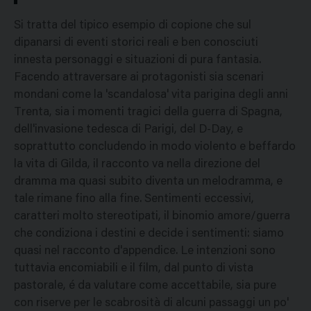
Si tratta del tipico esempio di copione che sul
dipanarsi di eventi storici reali e ben conosciuti
innesta personaggi e situazioni di pura fantasia.
Facendo attraversare ai protagonisti sia scenari
mondani come la 'scandalosa' vita parigina degli anni
Trenta, sia i momenti tragici della guerra di Spagna,
dell'invasione tedesca di Parigi, del D-Day, e
soprattutto concludendo in modo violento e beffardo
la vita di Gilda, il racconto va nella direzione del
dramma ma quasi subito diventa un melodramma, e
tale rimane fino alla fine. Sentimenti eccessivi,
caratteri molto stereotipati, il binomio amore/guerra
che condiziona i destini e decide i sentimenti: siamo
quasi nel racconto d'appendice. Le intenzioni sono
tuttavia encomiabili e il film, dal punto di vista
pastorale, é da valutare come accettabile, sia pure
con riserve per le scabrosità di alcuni passaggi un po'