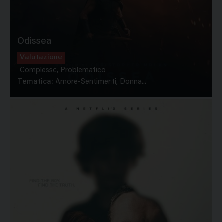
Odissea
Valutazione
Complesso, Problematico
Tematica:
Amore-Sentimenti, Donna...