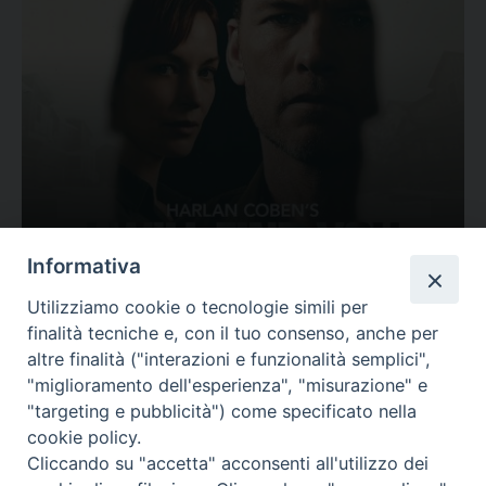
Ovunque tu sia
Informativa
Valutazione
Utilizziamo cookie o tecnologie simili per
Complesso, Problematico
finalità tecniche e, con il tuo consenso, anche per
Tematica:
Amore-Sentimenti, Carcere...
altre finalità ("interazioni e funzionalità semplici",
"miglioramento dell'esperienza", "misurazione" e
"targeting e pubblicità") come specificato nella
cookie policy.
Cliccando su "accetta" acconsenti all'utilizzo dei