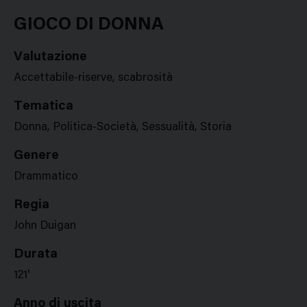
Google
Twitter
Facebook
Stampa
Plus
GIOCO DI DONNA
Valutazione
Accettabile-riserve, scabrosità
Tematica
Donna, Politica-Società, Sessualità, Storia
Genere
Drammatico
Regia
John Duigan
Durata
121'
Anno di uscita