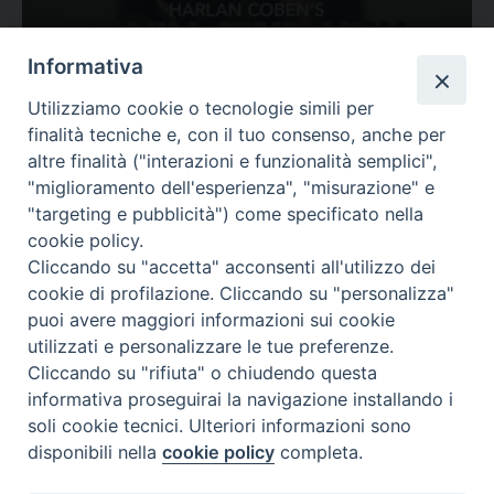
Ovunque tu sia
Informativa
Valutazione
Utilizziamo cookie o tecnologie simili per
Complesso, Problematico
finalità tecniche e, con il tuo consenso, anche per
Tematica:
Amore-Sentimenti, Carcere...
altre finalità ("interazioni e funzionalità semplici",
"miglioramento dell'esperienza", "misurazione" e
"targeting e pubblicità") come specificato nella
cookie policy.
Cliccando su "accetta" acconsenti all'utilizzo dei
cookie di profilazione. Cliccando su "personalizza"
puoi avere maggiori informazioni sui cookie
utilizzati e personalizzare le tue preferenze.
Cliccando su "rifiuta" o chiudendo questa
Contatti & Info
informativa proseguirai la navigazione installando i
C.ne Aurelia, 50 – 00165 Roma
soli cookie tecnici. Ulteriori informazioni sono
Contatti
disponibili nella
cookie policy
completa.
Credits