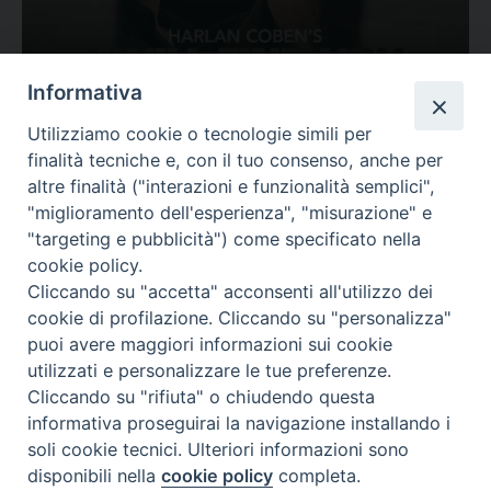
Ovunque tu sia
Informativa
Valutazione
Utilizziamo cookie o tecnologie simili per
Complesso, Problematico
finalità tecniche e, con il tuo consenso, anche per
Tematica:
Amore-Sentimenti, Carcere...
altre finalità ("interazioni e funzionalità semplici",
"miglioramento dell'esperienza", "misurazione" e
"targeting e pubblicità") come specificato nella
cookie policy.
Cliccando su "accetta" acconsenti all'utilizzo dei
cookie di profilazione. Cliccando su "personalizza"
puoi avere maggiori informazioni sui cookie
utilizzati e personalizzare le tue preferenze.
Cliccando su "rifiuta" o chiudendo questa
Contatti & Info
informativa proseguirai la navigazione installando i
C.ne Aurelia, 50 – 00165 Roma
soli cookie tecnici. Ulteriori informazioni sono
Contatti
disponibili nella
cookie policy
completa.