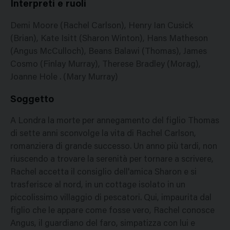
Interpreti e ruoli
Demi Moore (Rachel Carlson), Henry Ian Cusick
(Brian), Kate Isitt (Sharon Winton), Hans Matheson
(Angus McCulloch), Beans Balawi (Thomas), James
Cosmo (Finlay Murray), Therese Bradley (Morag),
Joanne Hole . (Mary Murray)
Soggetto
A Londra la morte per annegamento del figlio Thomas
di sette anni sconvolge la vita di Rachel Carlson,
romanziera di grande successo. Un anno più tardi, non
riuscendo a trovare la serenità per tornare a scrivere,
Rachel accetta il consiglio dell'amica Sharon e si
trasferisce al nord, in un cottage isolato in un
piccolissimo villaggio di pescatori. Qui, impaurita dal
figlio che le appare come fosse vero, Rachel conosce
Angus, il guardiano del faro, simpatizza con lui e