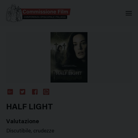
Commissione Nazionale Valuta
Google
Twitter
Facebook
Stampa
Plus
HALF LIGHT
Valutazione
Discutibile, crudezze