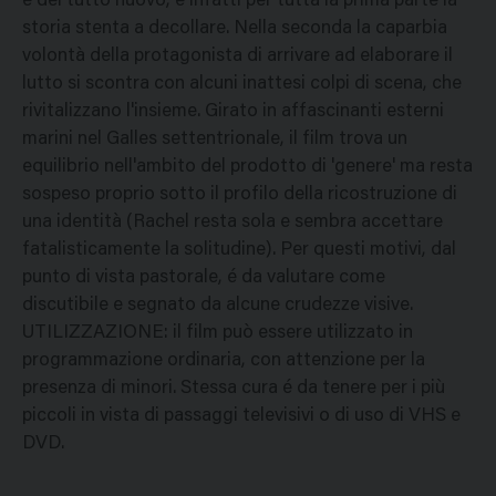
è del tutto nuovo, e infatti per tutta la prima parte la
storia stenta a decollare. Nella seconda la caparbia
volontà della protagonista di arrivare ad elaborare il
lutto si scontra con alcuni inattesi colpi di scena, che
rivitalizzano l'insieme. Girato in affascinanti esterni
marini nel Galles settentrionale, il film trova un
equilibrio nell'ambito del prodotto di 'genere' ma resta
sospeso proprio sotto il profilo della ricostruzione di
una identità (Rachel resta sola e sembra accettare
fatalisticamente la solitudine). Per questi motivi, dal
punto di vista pastorale, é da valutare come
discutibile e segnato da alcune crudezze visive.
UTILIZZAZIONE: il film può essere utilizzato in
programmazione ordinaria, con attenzione per la
presenza di minori. Stessa cura é da tenere per i più
piccoli in vista di passaggi televisivi o di uso di VHS e
DVD.