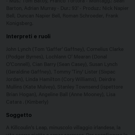
- Mus.: Tom Batoy, Franco Tortora - Montagg.: Sean
Barton, Adrian Murray - Dur.: 93' - Produz.: Nick Napier
Bell, Duncan Napier Bell, Roman Schroeder, Frank
Konigsberg.
Interpreti e ruoli
John Lynch (Tom 'Gaffer' Gaffney), Cornelius Clarke
(Podger Byrnes), Lochlann O' Mearan (Donal
O'Connell), Cian Barry (Sean Casey), Susan Lynch
(Geraldine Gaffney), Tommy 'Tiny' Lister (Sixpac
Jordan), Linda Hamilton (Cory Williams), Deirdre
Mullins (Kate Mulvey), Stanley Townsend (ispettore
Brian Hogan), Angeline Ball (Anne Mooney), Lisa
Catara . (Kimberly)
Soggetto
A Killcoulin's Leap, minuscolo villaggio irlandese, la