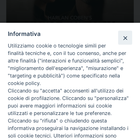
Ovunque tu sia
Informativa
Valutazione
Utilizziamo cookie o tecnologie simili per
Complesso, Problematico
finalità tecniche e, con il tuo consenso, anche per
Tematica:
Amore-Sentimenti, Carcere...
altre finalità ("interazioni e funzionalità semplici",
"miglioramento dell'esperienza", "misurazione" e
"targeting e pubblicità") come specificato nella
cookie policy.
Cliccando su "accetta" acconsenti all'utilizzo dei
cookie di profilazione. Cliccando su "personalizza"
puoi avere maggiori informazioni sui cookie
utilizzati e personalizzare le tue preferenze.
Cliccando su "rifiuta" o chiudendo questa
Contatti & Info
informativa proseguirai la navigazione installando i
C.ne Aurelia, 50 – 00165 Roma
soli cookie tecnici. Ulteriori informazioni sono