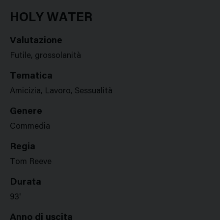
Google
Twitter
Facebook
Stampa
Plus
HOLY WATER
Valutazione
Futile, grossolanità
Tematica
Amicizia, Lavoro, Sessualità
Genere
Commedia
Regia
Tom Reeve
Durata
93'
Anno di uscita