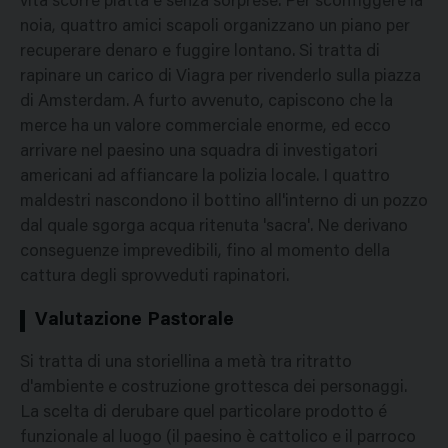
vita scorre piatta e senza sorprese. Per sconfiggere la
noia, quattro amici scapoli organizzano un piano per
recuperare denaro e fuggire lontano. Si tratta di
rapinare un carico di Viagra per rivenderlo sulla piazza
di Amsterdam. A furto avvenuto, capiscono che la
merce ha un valore commerciale enorme, ed ecco
arrivare nel paesino una squadra di investigatori
americani ad affiancare la polizia locale. I quattro
maldestri nascondono il bottino all'interno di un pozzo
dal quale sgorga acqua ritenuta 'sacra'. Ne derivano
conseguenze imprevedibili, fino al momento della
cattura degli sprovveduti rapinatori.
Valutazione Pastorale
Si tratta di una storiellina a metà tra ritratto
d'ambiente e costruzione grottesca dei personaggi.
La scelta di derubare quel particolare prodotto é
funzionale al luogo (il paesino è cattolico e il parroco