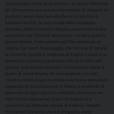
Adamo aveva sette anni). Adelmo, un amico d'infanzia,
gli offre presso una sua piccola impresa di trasporti un
modesto lavoro (portare alla discarica quintali di
banane marcite). Su una strada della campagna
assolata, Adamo conosce Angela, una prostituta che
esercita la sua "attività" ad un bivio con altre quattro
giovani donne. Anche perché egli l'ha salvata da un
cliente, fra i tanti di passaggio, che tentava di rubarle
la borsetta, Angela si innamora di Adamo il quale è un
inveterato onanista e guardone. Per lui il colmo del
piacere, standosene nascosto fra le stoppie riarse, è
quello di spiare Angela nei suoi amplessi con vari
clienti e costei scopre le stesse voluttuose sensazioni
seguendo la masturbazione di Adamo e credendo di
avere con lui quel rapporto completo che invece nei
fatti non si realizza mai. Dopo che Adamo si è
avvicinato ad Adelaide, sorella di Adelmo, rimasta
incinta del fidanzato che si è dileguato, viene