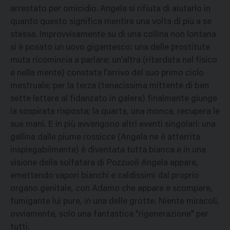
arrestato per omicidio. Angela si rifiuta di aiutarlo in
quanto questo significa mentire una volta di più a se
stessa. Improvvisamente su di una collina non lontana
si è posato un uovo gigantesco: una delle prostitute
muta ricomincia a parlare; un'altra (ritardata nel fisico
e nella mente) constata l'arrivo del suo primo ciclo
mestruale; per la terza (tenacissima mittente di ben
sette lettere al fidanzato in galera) finalmente giunge
la sospirata risposta; la quarta, una monca, recupera le
sue mani. E in più avvengono altri eventi singolari: una
gallina dalle piume rossicce (Angela ne è atterrita
inspiegabilmente) è diventata tutta bianca e in una
visione della solfatara di Pozzuoli Angela appare,
emettendo vapori bianchi e caldissimi dal proprio
organo genitale, con Adamo che appare e scompare,
fumigante lui pure, in una delle grotte. Niente miracoli,
ovviamente, solo una fantastica "rigenerazione" per
tutti.