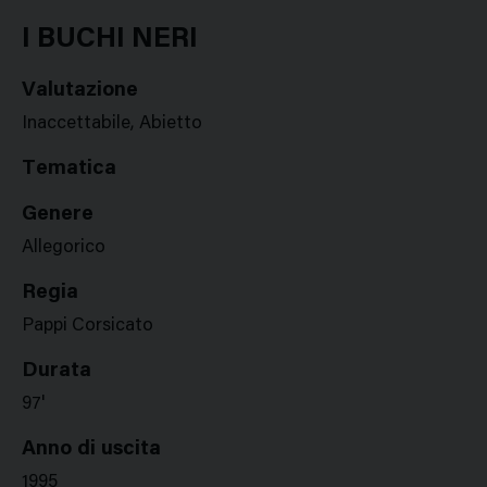
Google
Twitter
Facebook
Stampa
Plus
I BUCHI NERI
Valutazione
Inaccettabile, Abietto
Tematica
Genere
Allegorico
Regia
Pappi Corsicato
Durata
97'
Anno di uscita
1995