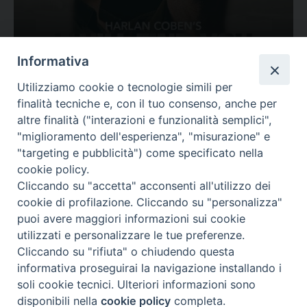
Ovunque tu sia
Informativa
Valutazione
Utilizziamo cookie o tecnologie simili per
Complesso, Problematico
finalità tecniche e, con il tuo consenso, anche per
Tematica:
Amore-Sentimenti, Carcere...
altre finalità ("interazioni e funzionalità semplici",
"miglioramento dell'esperienza", "misurazione" e
"targeting e pubblicità") come specificato nella
cookie policy.
Cliccando su "accetta" acconsenti all'utilizzo dei
cookie di profilazione. Cliccando su "personalizza"
puoi avere maggiori informazioni sui cookie
utilizzati e personalizzare le tue preferenze.
Cliccando su "rifiuta" o chiudendo questa
Contatti & Info
informativa proseguirai la navigazione installando i
C.ne Aurelia, 50 – 00165 Roma
soli cookie tecnici. Ulteriori informazioni sono
Contatti
disponibili nella
cookie policy
completa.