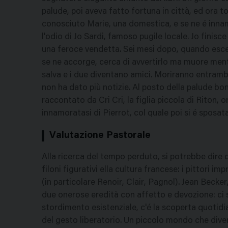
palude, poi aveva fatto fortuna in città, ed ora t
conosciuto Marie, una domestica, e se ne é inna
l'odio di Jo Sardi, famoso pugile locale. Jo finisc
una feroce vendetta. Sei mesi dopo, quando esce 
se ne accorge, cerca di avvertirlo ma muore ment
salva e i due diventano amici. Moriranno entrambi
non ha dato più notizie. Al posto della palude bo
raccontato da Cri Cri, la figlia piccola di Riton,
innamoratasi di Pierrot, col quale poi si é sposata
Valutazione Pastorale
Alla ricerca del tempo perduto, si potrebbe dire d
filoni figurativi ella cultura francese: i pittori im
(in particolare Renoir, Clair, Pagnol). Jean Becker
due onerose eredità con affetto e devozione: ci s
stordimento esistenziale, c'é la scoperta quotidi
del gesto liberatorio. Un piccolo mondo che diven