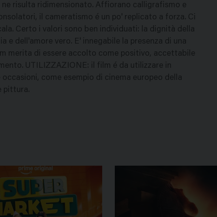
to ne risulta ridimensionato. Affiorano calligrafismo e
solatori, il cameratismo é un po' replicato a forza. Ci
ala. Certo i valori sono ben individuati: la dignità della
zia e dell'amore vero. E' innegabile la presenza di una
film merita di essere accolto come positivo, accettabile
gimento. UTILIZZAZIONE: il film é da utilizzare in
e occasioni, come esempio di cinema europeo della
 pittura.