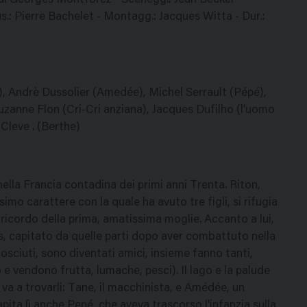
o di Georges Montforez - Scenegg.: Jean Becker -
.: Pierre Bachelet - Montagg.: Jacques Witta - Dur.:
s), Andrè Dussolier (Amedée), Michel Serrault (Pépé),
Suzanne Flon (Cri-Cri anziana), Jacques Dufilho (l'uomo
Cleve . (Berthe)
ella Francia contadina dei primi anni Trenta. Riton,
o carattere con la quale ha avuto tre figli, si rifugia
ricordo della prima, amatissima moglie. Accanto a lui,
s, capitato da quelle parti dopo aver combattuto nella
osciuti, sono diventati amici, insieme fanno tanti,
 e vendono frutta, lumache, pesci). Il lago e la palude
a a trovarli: Tane, il macchinista, e Amédée, un
pita lì anche Pepé, che aveva trascorso l'infanzia sulla