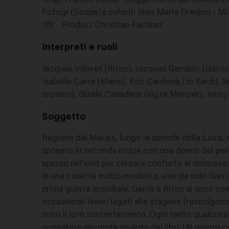
Orig.: Francia (1998) - Sogg.: tratto dal romanz
Fotogr.(Scope/a colori): Jean Marie Dreujou - Mus
115' - Produz.: Christian Fechner.
Interpreti e ruoli
Jacques Villeret (Riton), Jacques Gamblin (Garri
Isabelle Carre (Marie), Eric Cantona (Jo Sardi), 
anziano), Gisèle Casadeus (sig.ra Mercier), Jenny 
Soggetto
Regione del Marais, lungo le sponde della Loira, n
sposato in seconde nozze con una donna dal pessim
spesso nel vino per cercare conforto al doloroso 
in una casetta molto modesta, vive da solo Garri
prima guerra mondiale. Garris e Riton si sono con
occasionali lavori legati alle stagioni (raccolgono
sono il loro sostentamento. Ogni tanto qualcuno v
sognatore elegante amante dei libri. Un giorno ca