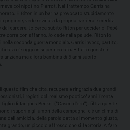
ornava col nipotino Pierrot. Nel frattempo Garris ha
morato. E Riton in un bar ha provocato stupidamente
e in prigione, vede rovinata la propria carriera e medita
dal carcere, Jo cerca subito Riton per ucciderlo. Pépé
re corre con affanno. Jo cade nella palude, Riton lo
 nella seconda guerra mondiale. Garris invece, partito,
nificata c'é oggi un supermercato. E tutto questo è
 ora anziana ma allora bambina di 5 anni subito
.
i questo film che cita, recupera e ringrazia due grandi
pressionisti, i registi del 'realismo poetico' anni Trenta
, figlio di Jacques Becker ("Casco d'oro"), filtra queste
ono i sapori e gli umori della campagna, c'é un clima di
ana dell'amicizia, della parola detta al momento giusto,
ta grande, un piccolo affresco che si fa Storia. A fare