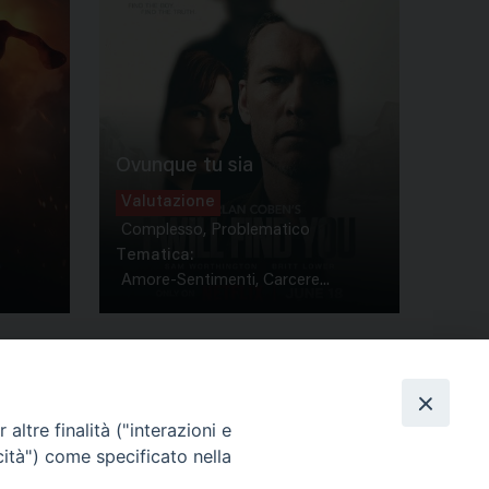
Ovunque tu sia
Valutazione
Complesso, Problematico
Tematica:
Amore-Sentimenti, Carcere...
altre finalità ("interazioni e
cità") come specificato nella
ione Film