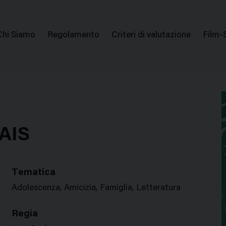
issione Nazionale Valutazione Film
Menu
Chi Siamo
Regolamento
Criteri di valutazione
Film-
di
navigazione
AIS
Tematica
Adolescenza, Amicizia, Famiglia, Letteratura
Regia