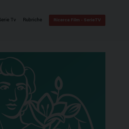
Serie Tv
Rubriche
Ricerca Film - SerieTV