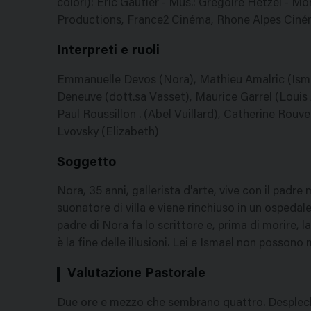
colori): Eric Gautier - Mus.: Gregoire Hetzel - Mo
Productions, France2 Cinéma, Rhone Alpes Ciné
Interpreti e ruoli
Emmanuelle Devos (Nora), Mathieu Amalric (Isma
Deneuve (dott.sa Vasset), Maurice Garrel (Louis 
Paul Roussillon . (Abel Vuillard), Catherine Rouv
Lvovsky (Elizabeth)
Soggetto
Nora, 35 anni, gallerista d'arte, vive con il padre m
suonatore di villa e viene rinchiuso in un ospedale 
padre di Nora fa lo scrittore e, prima di morire, la
è la fine delle illusioni. Lei e Ismael non possono 
Valutazione Pastorale
Due ore e mezzo che sembrano quattro. Desplech