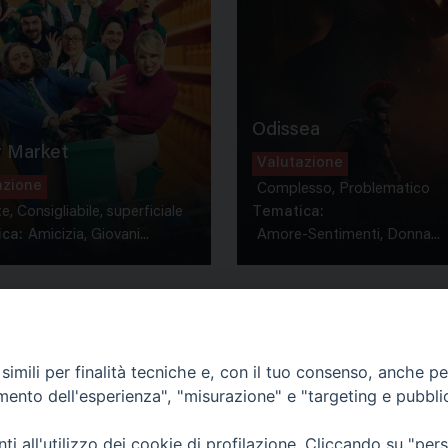
Odissea
 Market
Valutazione
azione
Complesso, Problematico
te, Consigliabile, superficiale
Tematica:
ca:
Amicizia, Giovani...
Amore-Sentimenti, Donna...
imili per finalità tecniche e, con il tuo consenso, anche per 
amento dell'esperienza", "misurazione" e "targeting e pubbli
Contatti & Info
mmissione Nazionale Valutaz
i all'utilizzo dei cookie di profilazione. Cliccando su "pe