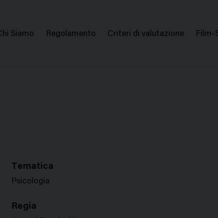
issione Nazionale Valutazione Film
Menu
Chi Siamo
Regolamento
Criteri di valutazione
Film-
di
navigazione
Tematica
Psicologia
Regia