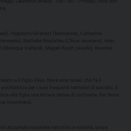
ntagg.: Laurence Briaud - Dur.: 150' - Produz.: Why Not
ma.
el), Hippolyte Girardot (Mamanne), Catherine
Jenssens), Nathalie Boutefeu (Chloe Jenssens), Jean-
el (Monique Vuillard), Magalì Woch (Arielle), Noemie
alato e il figlio Elias. Nora ama Israel, che fa il
psichiatrico per i suoi frequenti tentativi di suicidio. Il
scia alla figlia una lettera densa di cattiveria. Per Nora
mai incontrarsi.
in accumula materiale narrativo a volontà, senza