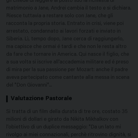
gli chiede di leggere al posto suo la richiesta di
matrimonio a Jane, Andrei cambia il testo e si dichiara.
Riesce tuttavia a restare solo con Jane, che gli
racconta la propria storia. Entrato in crisi, viene poi
arrestato, condannato ai lavori forzati e inviato in
Siberia. Lì, tempo dopo, Jane cerca di raggiungerlo,
ma capisce che ormai é tardi e che non le resta altro
da fare che tornare in America. Qui nasce il figlio, che
a sua volta si iscrive all'accademia militare ed é preso
di mira per la sua passione per Mozart: anche il padre
aveva partecipato come cantante alla messa in scena
del "Don Giovanni"...
Valutazione Pastorale
Si tratta di un film della durata di tre ore, costato 35
milioni di dollari e girato da Nikita Mikhalkov con
l'obiettivo di un duplice messaggio: "Da un lato mi
rivolgo ai miei connazionali, perchè ritrovino dignità, si