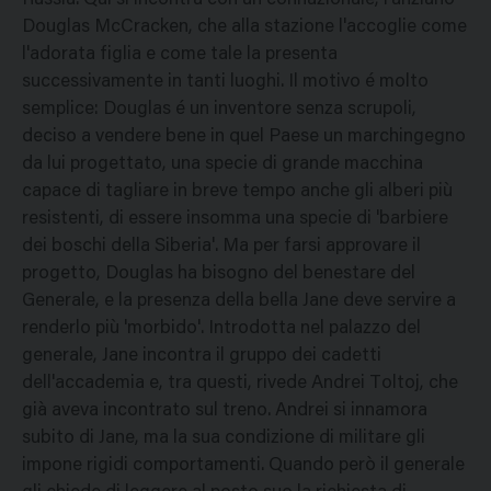
Russia. Qui si incontra con un connazionale, l'anziano
Douglas McCracken, che alla stazione l'accoglie come
l'adorata figlia e come tale la presenta
successivamente in tanti luoghi. Il motivo é molto
semplice: Douglas é un inventore senza scrupoli,
deciso a vendere bene in quel Paese un marchingegno
da lui progettato, una specie di grande macchina
capace di tagliare in breve tempo anche gli alberi più
resistenti, di essere insomma una specie di 'barbiere
dei boschi della Siberia'. Ma per farsi approvare il
progetto, Douglas ha bisogno del benestare del
Generale, e la presenza della bella Jane deve servire a
renderlo più 'morbido'. Introdotta nel palazzo del
generale, Jane incontra il gruppo dei cadetti
dell'accademia e, tra questi, rivede Andrei Toltoj, che
già aveva incontrato sul treno. Andrei si innamora
subito di Jane, ma la sua condizione di militare gli
impone rigidi comportamenti. Quando però il generale