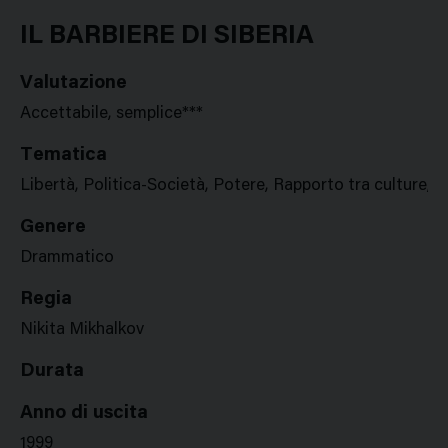
Google
Twitter
Facebook
Stampa
Plus
IL BARBIERE DI SIBERIA
Valutazione
Accettabile, semplice***
Tematica
Libertà, Politica-Società, Potere, Rapporto tra culture, S
Genere
Drammatico
Regia
Nikita Mikhalkov
Durata
Anno di uscita
1999