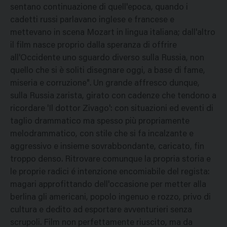
sentano continuazione di quell'epoca, quando i
cadetti russi parlavano inglese e francese e
mettevano in scena Mozart in lingua italiana; dall'altro
il film nasce proprio dalla speranza di offrire
all'Occidente uno sguardo diverso sulla Russia, non
quello che si è soliti disegnare oggi, a base di fame,
miseria e corruzione". Un grande affresco dunque,
sulla Russia zarista, girato con cadenze che tendono a
ricordare 'Il dottor Zivago': con situazioni ed eventi di
taglio drammatico ma spesso più propriamente
melodrammatico, con stile che si fa incalzante e
aggressivo e insieme sovrabbondante, caricato, fin
troppo denso. Ritrovare comunque la propria storia e
le proprie radici é intenzione encomiabile del regista:
magari approfittando dell'occasione per metter alla
berlina gli americani, popolo ingenuo e rozzo, privo di
cultura e dedito ad esportare avventurieri senza
scrupoli. Film non perfettamente riuscito, ma da