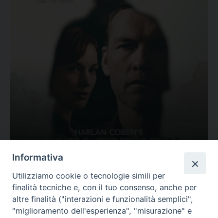
Ovunque tu sia
Informativa
Valutazione
Utilizziamo cookie o tecnologie simili per
Complesso, Problematico
finalità tecniche e, con il tuo consenso, anche per
Tematica:
Amore-Sentimenti, Carcere...
altre finalità ("interazioni e funzionalità semplici",
"miglioramento dell'esperienza", "misurazione" e