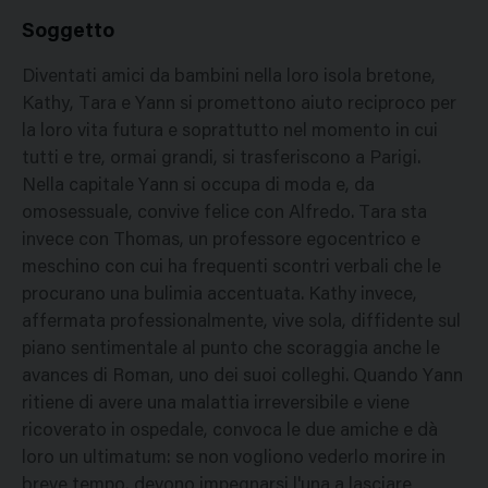
Soggetto
Diventati amici da bambini nella loro isola bretone,
Kathy, Tara e Yann si promettono aiuto reciproco per
la loro vita futura e soprattutto nel momento in cui
tutti e tre, ormai grandi, si trasferiscono a Parigi.
Nella capitale Yann si occupa di moda e, da
omosessuale, convive felice con Alfredo. Tara sta
invece con Thomas, un professore egocentrico e
meschino con cui ha frequenti scontri verbali che le
procurano una bulimia accentuata. Kathy invece,
affermata professionalmente, vive sola, diffidente sul
piano sentimentale al punto che scoraggia anche le
avances di Roman, uno dei suoi colleghi. Quando Yann
ritiene di avere una malattia irreversibile e viene
ricoverato in ospedale, convoca le due amiche e dà
loro un ultimatum: se non vogliono vederlo morire in
breve tempo, devono impegnarsi l'una a lasciare