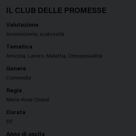
Google
Twitter
Facebook
Stampa
Plus
IL CLUB DELLE PROMESSE
Valutazione
Inconsistente, scabrosità
Tematica
Amicizia, Lavoro, Malattia, Omosessualità
Genere
Commedia
Regia
Marie-Anne Chazel
Durata
93'
Anno di uscita