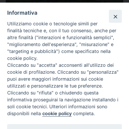
Ovunque tu sia
Informativa
Valutazione
Utilizziamo cookie o tecnologie simili per
Complesso, Problematico
finalità tecniche e, con il tuo consenso, anche per
Tematica:
Amore-Sentimenti, Carcere...
altre finalità ("interazioni e funzionalità semplici",
"miglioramento dell'esperienza", "misurazione" e
"targeting e pubblicità") come specificato nella
cookie policy.
Cliccando su "accetta" acconsenti all'utilizzo dei
cookie di profilazione. Cliccando su "personalizza"
puoi avere maggiori informazioni sui cookie
utilizzati e personalizzare le tue preferenze.
Cliccando su "rifiuta" o chiudendo questa
Contatti & Info
informativa proseguirai la navigazione installando i
C.ne Aurelia, 50 – 00165 Roma
soli cookie tecnici. Ulteriori informazioni sono
Contatti
disponibili nella
cookie policy
completa.
Credits
Scrivi a: cnvf@chiesacattolica.it