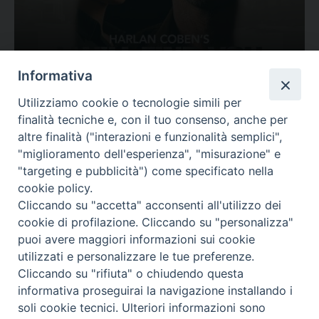
Ovunque tu sia
Informativa
Valutazione
Utilizziamo cookie o tecnologie simili per
Complesso, Problematico
finalità tecniche e, con il tuo consenso, anche per
Tematica:
Amore-Sentimenti, Carcere...
altre finalità ("interazioni e funzionalità semplici",
"miglioramento dell'esperienza", "misurazione" e
"targeting e pubblicità") come specificato nella
cookie policy.
Cliccando su "accetta" acconsenti all'utilizzo dei
cookie di profilazione. Cliccando su "personalizza"
puoi avere maggiori informazioni sui cookie
utilizzati e personalizzare le tue preferenze.
Cliccando su "rifiuta" o chiudendo questa
Contatti & Info
informativa proseguirai la navigazione installando i
C.ne Aurelia, 50 – 00165 Roma
soli cookie tecnici. Ulteriori informazioni sono