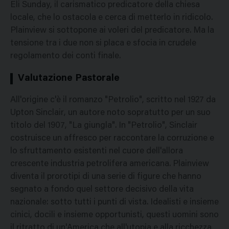
Eli Sunday, il carismatico predicatore della chiesa
locale, che lo ostacola e cerca di metterlo in ridicolo.
Plainview si sottopone ai voleri del predicatore. Ma la
tensione tra i due non si placa e sfocia in crudele
regolamento dei conti finale.
Valutazione Pastorale
All'origine c'è il romanzo "Petrolio", scritto nel 1927 da
Upton Sinclair, un autore noto sopratutto per un suo
titolo del 1907, "La giungla". In "Petrolio", Sinclair
costruisce un affresco per raccontare la corruzione e
lo sfruttamento esistenti nel cuore dell'allora
crescente industria petrolifera americana. Plainview
diventa il prorotipi di una serie di figure che hanno
segnato a fondo quel settore decisivo della vita
nazionale: sotto tutti i punti di vista. Idealisti e insieme
cinici, docili e insieme opportunisti, questi uomini sono
il ritratto di un'America che all'utopia e alla ricchezza