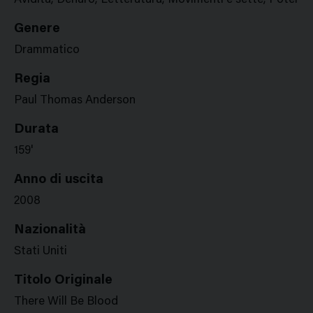
Avidità, Denaro, Letteratura, Movimenti e sette, Potere
Genere
Drammatico
Regia
Paul Thomas Anderson
Durata
159'
Anno di uscita
2008
Nazionalità
Stati Uniti
Titolo Originale
There Will Be Blood