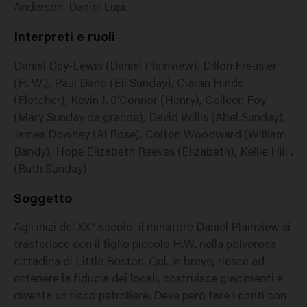
Anderson, Daniel Lupi.
Interpreti e ruoli
Daniel Day-Lewis (Daniel Plainview), Dillon Freasier
(H. W.), Paul Dano (Eli Sunday), Ciaran Hinds
(Fletcher), Kevin J. 0'Connor (Henry), Colleen Foy
(Mary Sunday da grande), David Willis (Abel Sunday),
James Downey (Al Rose), Colton Woodward (William
Bandy), Hope Elizabeth Reeves (Elizabeth), Kellie Hill .
(Ruth Sunday)
Soggetto
Agli inizi del XX° secolo, il minatore Daniel Plainview si
trasferisce con il figlio piccolo H.W. nella polverosa
cittadina di Little Boston. Qui, in breve, riesce ad
ottenere la fiducia dei locali, costruisce giacimenti e
diventa un ricco petroliere. Deve però fare i conti con