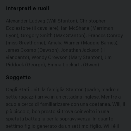
Interpreti e ruoli
Alexander Ludwig (Will Stanton), Christopher
Ecclestone (il cavaliere), Ian McShane (Merriman
Lyon), Gregory Smith (Max Stanton), Frances Conroy
(miss Greythorne), Amelia Warner (Maggie Barnes),
James Cosmo (Dawson), Jonathan Jackson (il
viandante), Wendy Crewson (Mary Stanton), Jim
Piddock (George), Emma Lockart . (Gwen)
Soggetto
Dagli Stati Uniti la famiglia Stanton (padre, madre e
sette ragazzi) arriva in un cittadina inglese. Mentre a
scuola cerca di familiarizzare con una coetanea, Will, il
più piccolo, ben presto si trova coinvolto in una
spietata battaglia per la sopravvivenza. In quanto
settimo figlio generato da un settimo figlio, Will é il