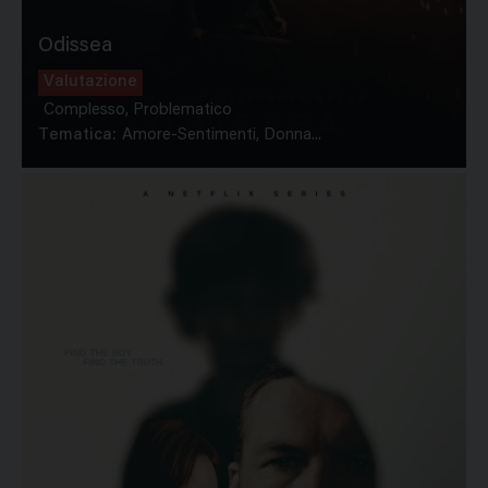
Odissea
Valutazione
Complesso, Problematico
Tematica:
Amore-Sentimenti, Donna...