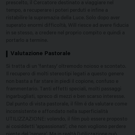
prescelto, il Cercatore destinato a viaggiare nel
tempo, a recuperare i poteri perduti e infine a
ristabilire la supremazia della Luce. Solo dopo aver
superato enormi difficoltà, Will riesce ad avere fiducia
in se stesso, a credere nel proprio compito e quindi a
portarlo a termine.
Valutazione Pastorale
Si tratta di un 'fantasy' oltremodo noioso e scontato.
Il recupero di molti stereotipi legati a questo genere
non basta a far stare in piedi il copione, confuso e
frammentario. Tanti effetti speciali, molti passaggi
ingarbugliati, spreco di mezzi e ben scarso interesse.
Dal punto di vista pastorale, il film é da valutare come
inconsistente e affondato nella superficialità
UTILIZZAZIONE: volendo, il film può essere proposto
ai cosiddetti 'appassionati', che non vogliono perdere
niente del 'genere'. Ma in realtà l'utilizzazione può