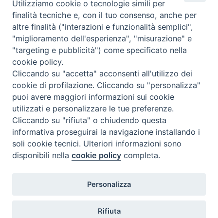
Utilizziamo cookie o tecnologie simili per
Complesso, Problematico
finalità tecniche e, con il tuo consenso, anche per
Tematica:
Amore-Sentimenti, Carcere...
altre finalità ("interazioni e funzionalità semplici",
"miglioramento dell'esperienza", "misurazione" e
"targeting e pubblicità") come specificato nella
cookie policy.
Cliccando su "accetta" acconsenti all'utilizzo dei
cookie di profilazione. Cliccando su "personalizza"
puoi avere maggiori informazioni sui cookie
utilizzati e personalizzare le tue preferenze.
Cliccando su "rifiuta" o chiudendo questa
Contatti & Info
informativa proseguirai la navigazione installando i
C.ne Aurelia, 50 – 00165 Roma
soli cookie tecnici. Ulteriori informazioni sono
Contatti
disponibili nella
cookie policy
completa.
Credits
Scrivi a: cnvf@chiesacattolica.it
Personalizza
Privacy Policy
Rifiuta