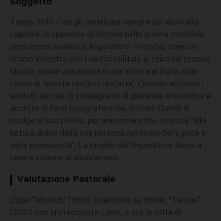
Soggetto
Tokyo, 1945. Con gli americani sempre più vicini alla
capitale, le speranze di vittoria nella guerra mondiale
sono ormai svanite. L'imperatore Hirohito, dopo un
ultimo incontro con i vertici militari, si ritira nel proprio
studio, scrive una poesia e una lettera al figlio sulle
cause di 'questa terribile disfatta'. Quando arrivano i
soldati, decide di consegnarsi al generale MacArthur e
accetta di farsi fotografare dai militari. Quindi si
rivolge al suo pololo, per annunciare che rinuncia "alla
natura divina della mia persona nel nome della pace e
della propsperità". La moglie dell'imperatore torna a
casa e insieme si allontanano.
Valutazione Pastorale
Dopo "Moloch" (1999) incentrato su Hitler, "Taurus"
(2001) con protagonista Lenin, è ora la volta di