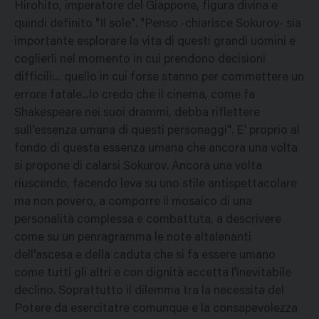
Hirohito, imperatore del Giappone, figura divina e
quindi definito "Il sole". "Penso -chiarisce Sokurov- sia
importante esplorare la vita di questi grandi uomini e
coglierli nel momento in cui prendono decisioni
difficili:... quello in cui forse stanno per commettere un
errore fatale...Io credo che il cinema, come fa
Shakespeare nei suoi drammi, debba riflettere
sull'essenza umana di questi personaggi". E' proprio al
fondo di questa essenza umana che ancora una volta
si propone di calarsi Sokurov. Ancora una volta
riuscendo, facendo leva su uno stile antispettacolare
ma non povero, a comporre il mosaico di una
personalità complessa e combattuta, a descrivere
come su un penragramma le note altalenanti
dell'ascesa e della caduta che si fa essere umano
come tutti gli altri e con dignità accetta l'inevitabile
declino. Soprattutto il dilemma tra la necessita del
Potere da esercitatre comunque e la consapevolezza