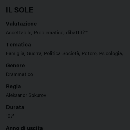
Google
Twitter
Facebook
Stampa
Plus
IL SOLE
Valutazione
Accettabile, Problematico, dibattiti**
Tematica
Famiglia, Guerra, Politica-Società, Potere, Psicologia, St
Genere
Drammatico
Regia
Aleksandr Sokurov
Durata
107'
Anno di uscita