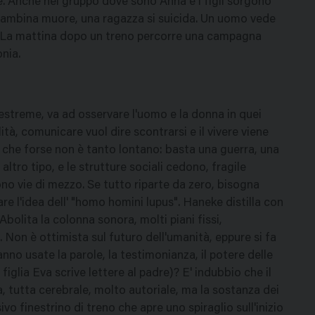
. Anche nel gruppo dove sono Anna e i figli sorgono
 bambina muore, una ragazza si suicida. Un uomo vede
a. La mattina dopo un treno percorre una campagna
nia.
 estreme, va ad osservare l'uomo e la donna in quei
alità, comunicare vuol dire scontrarsi e il vivere viene
o che forse non è tanto lontano: basta una guerra, una
altro tipo, e le strutture sociali cedono, fragile
ono vie di mezzo. Se tutto riparte da zero, bisogna
re l'idea dell' "homo homini lupus". Haneke distilla con
bolita la colonna sonora, molti piani fissi,
. Non è ottimista sul futuro dell'umanità, eppure si fa
no usate la parole, la testimonianza, il potere delle
figlia Eva scrive lettere al padre)? E' indubbio che il
a, tutta cerebrale, molto autoriale, ma la sostanza dei
ivo finestrino di treno che apre uno spiraglio sull'inizio