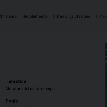
issione Nazionale Valutazione Film
Menu
Chi Siamo
Regolamento
Criteri di valutazione
Film-
di
navigazione
Tematica
Metafore del nostro tempo
Regia