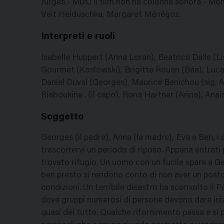
Jurges - Mus.: il film non ha colonna sonora - Mon
Veit Heiduschka, Margaret Ménégoz.
Interpreti e ruoli
Isabelle Huppert (Anna Loran), Beatrice Dalle (L
Gourmet (Koslowski), Brigitte Rouan (Béa), Luca
Daniel Duval (Georges), Maurice Benichou (sig. A
Riaboukine . (il capo), Rona Hartner (Arina), Anai
Soggetto
Georges (il padre), Anna (la madre), Eva e Ben, i 
trascorrervi un periodo di riposo. Appena entrati 
trovato rifugio. Un uomo con un fucile spara a Ge
ben presto si rendono conto di non aver un posto 
condizioni. Un terribile disastro ha sconvolto il P
dove gruppi numerosi di persone devono dare ini
quasi del tutto. Qualche rifornimento passa e s