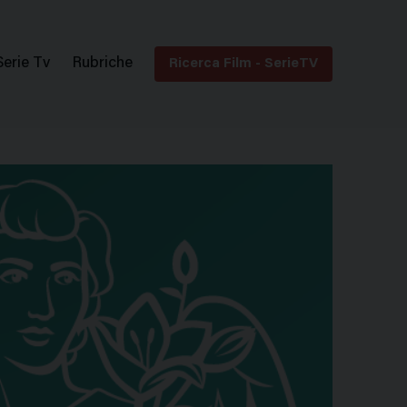
Serie Tv
Rubriche
Ricerca Film - SerieTV