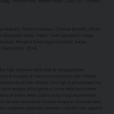
tagg.: Monika Willi, Nadine Muse - Dur.: 110' - Produz.:
ise Brandt), Patrice Chereau (Thomas Brandt), Olivier
s Biscombe (Ben), Hakim Taleb (giovane in fuga),
zoulay), Maryline Even (sig.ra Azoulay), Serge
s Demoustier . (Eva)
due figli, arrivano nella casa di campagna per
però si trovano di fronte a sconosciuti che lì hanno
orges e lo uccide. Anna e i due figli si allontanano ma
dove andare. Altra gente si trova nelle loro stesse
aese. Al posto delle città ci sono rifugi improvvisati
zio ad una convivenza forzata. Acqua e cibo mancano
i può comprare qualcosa facendo a cambio con oggetti