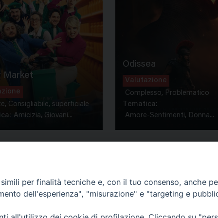
Odissea
 Market
Valutazione
azione
Complesso, Problematico
te, Consigliabile, superficiale
Tematica:
ca:
Amicizia, Giovani...
Amore-Sentimenti, Donna...
imili per finalità tecniche e, con il tuo consenso, anche per 
amento dell'esperienza", "misurazione" e "targeting e pubbli
Contatti & Info
mmissione Nazionale Valutaz
i all'utilizzo dei cookie di profilazione. Cliccando su "pe