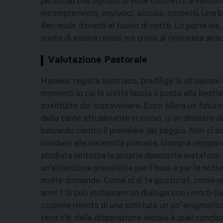
personali che ognuno si vede costretto a vendere
incomprensioni, equivoci, accuse, sospetti. Una
Ben nudo davanti al fuoco di notte. Lo porta vi
vuota di essere umani ma piena di rinnovata armo
Valutazione Pastorale
Haneke, regista austriaco, predilige le situazioni
momenti in cui la civiltà lascia il posto alla besti
sostituito dal sopravvivere. Ecco allora un futur
delle tante attualmente in corso, o un disastro di 
baluardo contro il prevalere del peggio. Non ci s
riandare alle necessità primarie, bisogna recupera
studiata lentezza la propria desolante metafora. A
un'attenzione prevalente per il buio e per la notte
molte domande. Come ci si fa giustizia?, come van
armi ? Si può instaurare un dialogo con i morti (la 
copione risenta di una scrittura un po' enigmatic
temi c'é: dalla disperazione iniziale a quel conclus