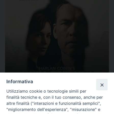
Ovunque tu sia
Informativa
Valutazione
Utilizziamo cookie o tecnologie simili per
Complesso, Problematico
finalità tecniche e, con il tuo consenso, anche per
Tematica:
Amore-Sentimenti, Carcere...
altre finalità ("interazioni e funzionalità semplici",
"miglioramento dell'esperienza", "misurazione" e