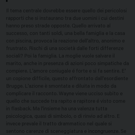
Il tema centrale dovrebbe essere quello dei pericolosi
rapporti che si instaurano tra due uomini i cui destini
hanno preso strade opposte. Quello arrivato al
successo, con tanti soldi, una bella famiglia e la casa
con piscina, provoca la reazione dell'altro, anonimo e
frustrato. Rischi di una società dalle forti differenze
sociali? Poi la famiglia. La moglie vuole salvare il
marito, anche in presenza di azioni poco simpatiche da
compiere. L'amore coniugale é forte e si fa sentire. E'
un copione difficile, questo affrontato dall'esordiente
Brugge. L'azione è smontata e diluita in modo da
complicare il racconto. Wayne viene ucciso subito e
quello che succede tra rapito e rapitore é visto come
in flasback. Ma l'insieme ha una valenza tutta
psicologica, quasi di simbolo, o di rinvio ad altro. E
invece prevale il tratto drammatico nel quale si
sentono carenze di sceneggiatura e incongruenze. Se