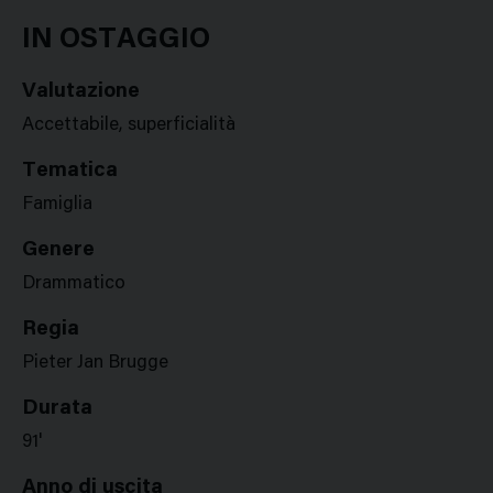
Google
Twitter
Facebook
Stampa
Plus
IN OSTAGGIO
Valutazione
Accettabile, superficialità
Tematica
Famiglia
Genere
Drammatico
Regia
Pieter Jan Brugge
Durata
91'
Anno di uscita