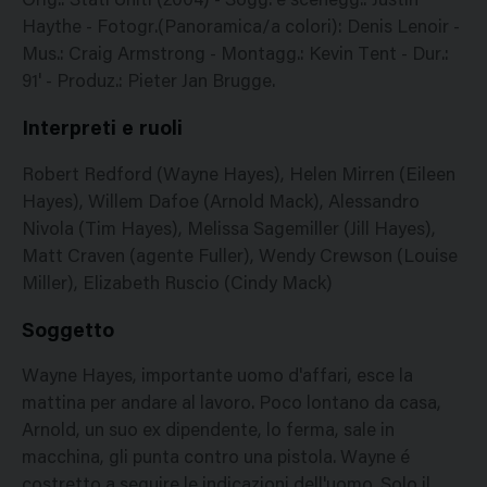
Orig.: Stati Uniti (2004) - Sogg. e scenegg.: Justin
Haythe - Fotogr.(Panoramica/a colori): Denis Lenoir -
Mus.: Craig Armstrong - Montagg.: Kevin Tent - Dur.:
91' - Produz.: Pieter Jan Brugge.
Interpreti e ruoli
Robert Redford (Wayne Hayes), Helen Mirren (Eileen
Hayes), Willem Dafoe (Arnold Mack), Alessandro
Nivola (Tim Hayes), Melissa Sagemiller (Jill Hayes),
Matt Craven (agente Fuller), Wendy Crewson (Louise
Miller), Elizabeth Ruscio (Cindy Mack)
Soggetto
Wayne Hayes, importante uomo d'affari, esce la
mattina per andare al lavoro. Poco lontano da casa,
Arnold, un suo ex dipendente, lo ferma, sale in
macchina, gli punta contro una pistola. Wayne é
costretto a seguire le indicazioni dell'uomo. Solo il