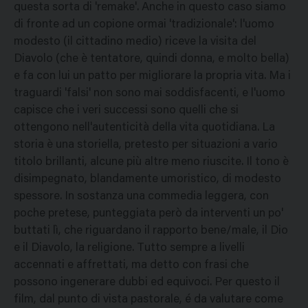
questa sorta di 'remake'. Anche in questo caso siamo
di fronte ad un copione ormai 'tradizionale': l'uomo
modesto (il cittadino medio) riceve la visita del
Diavolo (che è tentatore, quindi donna, e molto bella)
e fa con lui un patto per migliorare la propria vita. Ma i
traguardi 'falsi' non sono mai soddisfacenti, e l'uomo
capisce che i veri successi sono quelli che si
ottengono nell'autenticità della vita quotidiana. La
storia è una storiella, pretesto per situazioni a vario
titolo brillanti, alcune più altre meno riuscite. Il tono è
disimpegnato, blandamente umoristico, di modesto
spessore. In sostanza una commedia leggera, con
poche pretese, punteggiata però da interventi un po'
buttati lì, che riguardano il rapporto bene/male, il Dio
e il Diavolo, la religione. Tutto sempre a livelli
accennati e affrettati, ma detto con frasi che
possono ingenerare dubbi ed equivoci. Per questo il
film, dal punto di vista pastorale, é da valutare come