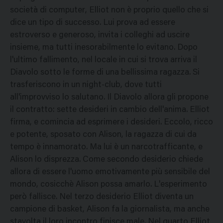
società di computer, Elliot non è proprio quello che si
dice un tipo di successo. Lui prova ad essere
estroverso e generoso, invita i colleghi ad uscire
insieme, ma tutti inesorabilmente lo evitano. Dopo
l'ultimo fallimento, nel locale in cui si trova arriva il
Diavolo sotto le forme di una bellissima ragazza. Si
trasferiscono in un night-club, dove tutti
all'improvviso lo salutano. Il Diavolo allora gli propone
il contratto: sette desideri in cambio dell'anima. Elliot
firma, e comincia ad esprimere i desideri. Eccolo, ricco
e potente, sposato con Alison, la ragazza di cui da
tempo è innamorato. Ma lui è un narcotrafficante, e
Alison lo disprezza. Come secondo desiderio chiede
allora di essere l'uomo emotivamente più sensibile del
mondo, cosicchè Alison possa amarlo. L'esperimento
però fallisce. Nel terzo desiderio Elliot diventa un
campione di basket, Alison fa la giornalista, ma anche
stavolta il loro incontro finisce male. Nel quarto Elliot