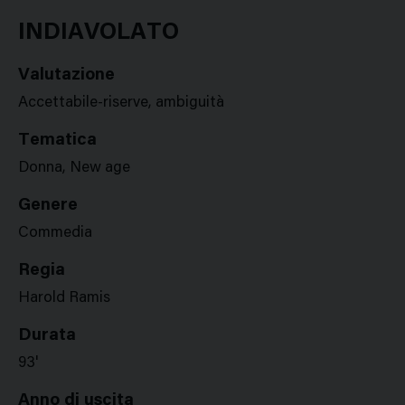
Google
Twitter
Facebook
Stampa
Plus
INDIAVOLATO
Valutazione
Accettabile-riserve, ambiguità
Tematica
Donna, New age
Genere
Commedia
Regia
Harold Ramis
Durata
93'
Anno di uscita