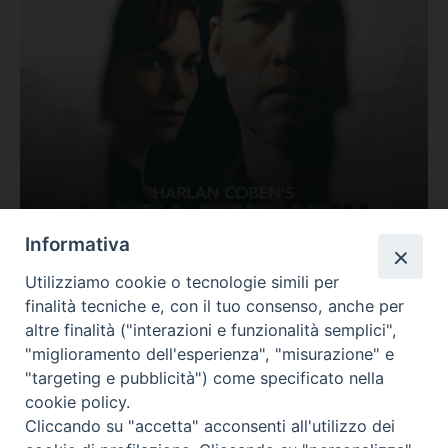
Ovunque tu sia
Informativa
Valutazione
Utilizziamo cookie o tecnologie simili per
Complesso, Problematico
finalità tecniche e, con il tuo consenso, anche per
Tematica:
Amore-Sentimenti, Carcere...
altre finalità ("interazioni e funzionalità semplici",
"miglioramento dell'esperienza", "misurazione" e
"targeting e pubblicità") come specificato nella
cookie policy.
Cliccando su "accetta" acconsenti all'utilizzo dei