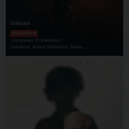
Odissea
Valutazione
Complesso, Problematico
Tematica:
Amore-Sentimenti, Donna...