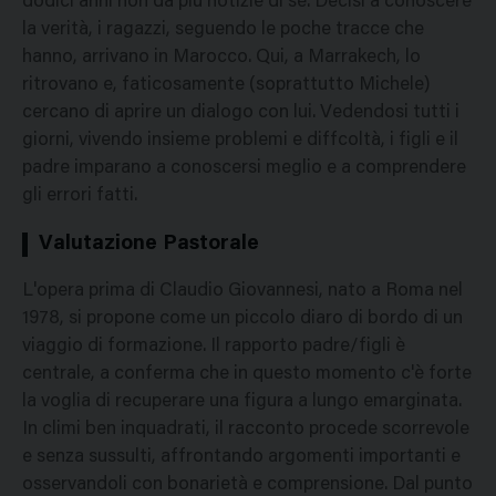
dodici anni non da più notizie di sé. Decisi a conoscere
la verità, i ragazzi, seguendo le poche tracce che
hanno, arrivano in Marocco. Qui, a Marrakech, lo
ritrovano e, faticosamente (soprattutto Michele)
cercano di aprire un dialogo con lui. Vedendosi tutti i
giorni, vivendo insieme problemi e diffcoltà, i figli e il
padre imparano a conoscersi meglio e a comprendere
gli errori fatti.
Valutazione Pastorale
L'opera prima di Claudio Giovannesi, nato a Roma nel
1978, si propone come un piccolo diaro di bordo di un
viaggio di formazione. Il rapporto padre/figli è
centrale, a conferma che in questo momento c'è forte
la voglia di recuperare una figura a lungo emarginata.
In climi ben inquadrati, il racconto procede scorrevole
e senza sussulti, affrontando argomenti importanti e
osservandoli con bonarietà e comprensione. Dal punto