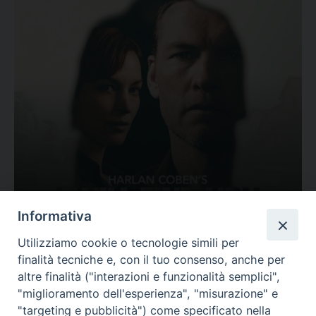
Ovunque tu sia
Informativa
Valutazione
Utilizziamo cookie o tecnologie simili per
Complesso, Problematico
finalità tecniche e, con il tuo consenso, anche per
Tematica:
Amore-Sentimenti, Carcere...
altre finalità ("interazioni e funzionalità semplici",
"miglioramento dell'esperienza", "misurazione" e
"targeting e pubblicità") come specificato nella