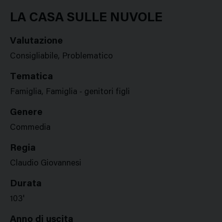
Google
Twitter
Facebook
Stampa
Plus
LA CASA SULLE NUVOLE
Valutazione
Consigliabile, Problematico
Tematica
Famiglia, Famiglia - genitori figli
Genere
Commedia
Regia
Claudio Giovannesi
Durata
103'
Anno di uscita