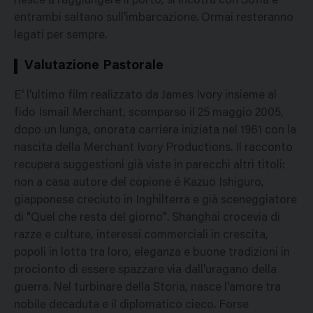
riesce a raggiungere il porto, si incotra con Sofia e
entrambi saltano sull'imbarcazione. Ormai resteranno
legati per sempre.
Valutazione Pastorale
E' l'ultimo film realizzato da James Ivory insieme al
fido Ismail Merchant, scomparso il 25 maggio 2005,
dopo un lunga, onorata carriera iniziata nel 1961 con la
nascita della Merchant Ivory Productions. Il racconto
recupera suggestioni già viste in parecchi altri titoli:
non a casa autore del copione é Kazuo Ishiguro,
giapponese creciuto in Inghilterra e già sceneggiatore
di "Quel che resta del giorno". Shanghai crocevia di
razze e culture, interessi commerciali in crescita,
popoli in lotta tra loro, eleganza e buone tradizioni in
procionto di essere spazzare via dall'uragano della
guerra. Nel turbinare della Storia, nasce l'amore tra
nobile decaduta e il diplomatico cieco. Forse