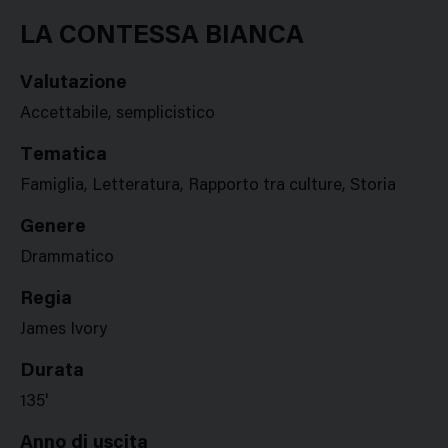
Google
Twitter
Facebook
Stampa
Plus
LA CONTESSA BIANCA
Valutazione
Accettabile, semplicistico
Tematica
Famiglia, Letteratura, Rapporto tra culture, Storia
Genere
Drammatico
Regia
James Ivory
Durata
135'
Anno di uscita