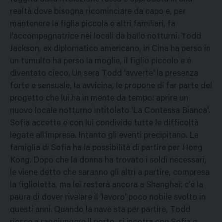
realtà dove bisogna ricominciare da capo e, per
mantenere la figlia piccola e altri familiari, fa
l'accompagnatrice nei locali da ballo notturni. Todd
Jackson, ex diplomatico americano, in Cina ha perso in
un tumulto ha perso la moglie, il figlio piccolo e é
diventato cieco. Un sera Todd 'avverte' la presenza
forte e sensuale, la avvicina, le propone di far parte del
progetto che lui ha in mente da tempo: aprire un
nuovo locale notturno intitolato 'La Contessa Bianca'.
Sofia accette e con lui condivide tutte le difficoltà
legate all'impresa. Intanto gli eventi precipitano. La
famiglia di Sofia ha la possibilità di partire per Hong
Kong. Dopo che la donna ha trovato i soldi necessari,
le viene detto che saranno gli altri a partire, compresa
la figlioletta, ma lei resterà ancora a Shanghai: c'é la
paura di dover rivelare il 'lavoro' poco nobile svolto in
questi anni. Quando la nave sta per partire, Todd