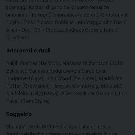
Orig.: Gran Bretagna/Stati Uniti (2005) - Sogg. e
scenegg.: Kazuo Ishiguro dal proprio romanzo
omonimo - Fotogr.(Panoramica/a colori): Christopher
Doyle - Mus.: Richard Robbins - Montagg.: John David
Allen - Dur.: 135' - Produz.: Andreas Grosch, Ismail
Merchant.
Interpreti e ruoli
Ralph Fiennes (Jackson), Natasha Richardson (Sofia
Belinska), Vanessa Redgrave (zia Sara), Lynn
Redgrave (Olga), John Wood (zio Peter), Madeleine
Potter (Greshenka), Hiroyuki Sanada (sig. Matsuda),
Madeleine Daly (Katya), Allan Corduner (Samuel), Lee
Pace . (Tom Crane)
Soggetto
Shanghai, 1936. Sofia Belinskya é una contessa
fuggita dalla rivoluzione russa e approdata in una