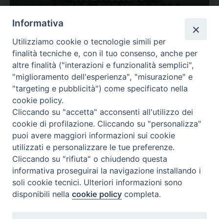
Ovunque tu sia
Informativa
Valutazione
Utilizziamo cookie o tecnologie simili per
Complesso, Problematico
finalità tecniche e, con il tuo consenso, anche per
Tematica:
Amore-Sentimenti, Carcere...
altre finalità ("interazioni e funzionalità semplici",
"miglioramento dell'esperienza", "misurazione" e
"targeting e pubblicità") come specificato nella
cookie policy.
Cliccando su "accetta" acconsenti all'utilizzo dei
cookie di profilazione. Cliccando su "personalizza"
puoi avere maggiori informazioni sui cookie
utilizzati e personalizzare le tue preferenze.
Cliccando su "rifiuta" o chiudendo questa
Contatti & Info
informativa proseguirai la navigazione installando i
C.ne Aurelia, 50 – 00165 Roma
soli cookie tecnici. Ulteriori informazioni sono
Contatti
disponibili nella
cookie policy
completa.
Credits