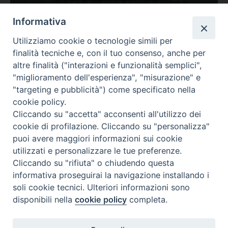
Ovunque tu sia
Informativa
Valutazione
Utilizziamo cookie o tecnologie simili per
Complesso, Problematico
finalità tecniche e, con il tuo consenso, anche per
Tematica:
Amore-Sentimenti, Carcere...
altre finalità ("interazioni e funzionalità semplici",
"miglioramento dell'esperienza", "misurazione" e
"targeting e pubblicità") come specificato nella
cookie policy.
Cliccando su "accetta" acconsenti all'utilizzo dei
cookie di profilazione. Cliccando su "personalizza"
puoi avere maggiori informazioni sui cookie
utilizzati e personalizzare le tue preferenze.
Cliccando su "rifiuta" o chiudendo questa
Contatti & Info
informativa proseguirai la navigazione installando i
C.ne Aurelia, 50 – 00165 Roma
soli cookie tecnici. Ulteriori informazioni sono
Contatti
disponibili nella
cookie policy
completa.
Credits
Scrivi a: cnvf@chiesacattolica.it