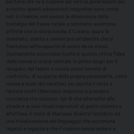
periferia che va a cogliere dal vero la generazione più
a rischio: questi adolescenti magrebini sono ormai
nati in Francia, non vivono la dimensione della
nostalgia del Paese natale e nemmeno avvertono
affinità con la storia locale. Il Corano, qua e là
nominato, stenta a cementare un'identità che si
frantuma nell'incapacità di uscire da se stessi.
Decisamente azzeccata risulta in questa ottica l'idea
della messa in scena teatrale. In primo luogo per il
recupero del teatro a scuola come terreno di
confronto, di scoperta della propria personalità, come
messa a nudo dei caratteri; poi perché il testo e
l'autore scelti (Marivaux) inducono a prendere
coscienza che esistono tipi di vita alternativi alla
strada e ai suoi rituali improntati al gesto violento e
all'offesa. Il testo di Marivaux diventa l'antidoto ad
una trivializzazione del linguaggio che accomuna
ragazzi e ragazze e che il copione lascia andare a