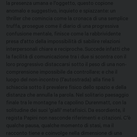
la presenza umana e l'oggetto, questo copione
anomalo e suggestivo, inquieto e spiazzante: un
thriller che comincia come la cronaca di una semplice
truffa, prosegue come il diario di una progressiva
confusione mentale, finisce come la rabbrividente
presa d'atto della impossibilità di sabilire relazioni
interpersonali chiare e reciproche. Succede infatti che
la facilità di comunicazione tra i due si scontra con il
loro progressivo distaccarsi sotto il peso di una non-
comprensione impossibile da controllare; e che il
luogo del non-incontro (l'autostrada) alla fine li
schiaccia sotto il prevalere fisico dello spazio e della
distanza che annulla la parola. Nel solitario paesaggio
finale tra le montagne fa capolino Durenmatt, con la
solitudine dei suoi 'gialli' metafisici. Da esordiente, il
regista Papini non nasconde riferimenti e citazioni. C'è
qualche pausa, qualche momento di stasi, ma il
racconto tiene e coinvolge nella dimensione di una