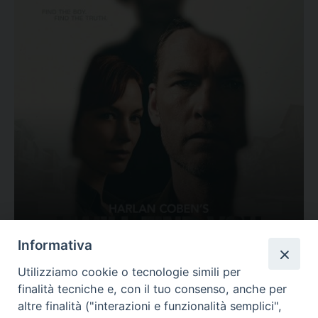
Ovunque tu sia
Informativa
Valutazione
Utilizziamo cookie o tecnologie simili per
Complesso, Problematico
finalità tecniche e, con il tuo consenso, anche per
Tematica:
Amore-Sentimenti, Carcere...
altre finalità ("interazioni e funzionalità semplici",