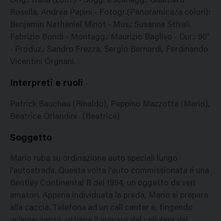
Orig.: Italia (2007) - Sogg. e scenegg.: Gualtiero
Rosella, Andrea Papini - Fotogr.(Panoramica/a colori):
Benjamin Nathaniel Minot - Mus.: Susanna Stivali,
Fabrizio Bondi - Montagg.: Maurizio Baglivo - Dur.: 90'
- Produz.: Sandro Frezza, Sergio Bernardi, Ferdinando
Vicentini Orgnani.
Interpreti e ruoli
Patrick Bauchau (Rinaldo), Peppino Mazzotta (Mario),
Beatrice Orlandini . (Beatrice)
Soggetto
Mario ruba su ordinazione auto speciali lungo
l'autostrada. Questa volta l'auto commissionata é una
Bentley Continental R del 1994, un oggetto da veri
amatori. Appena individuata la preda, Mario si prepara
alla caccia. Telefona ad un call center e, fingendo
un'emergenza, ottiene il numero del cellulare del