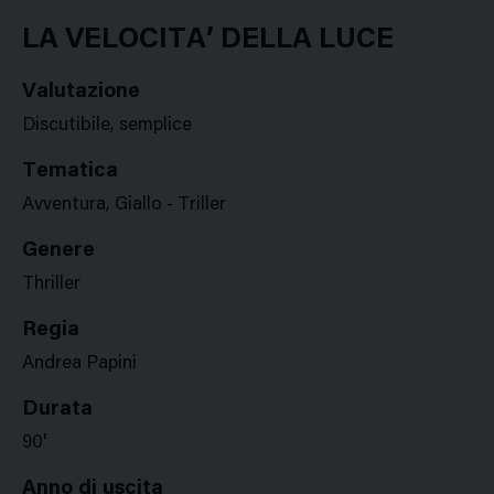
Google
Twitter
Facebook
Stampa
Plus
LA VELOCITA’ DELLA LUCE
Valutazione
Discutibile, semplice
Tematica
Avventura, Giallo - Triller
Genere
Thriller
Regia
Andrea Papini
Durata
90'
Anno di uscita