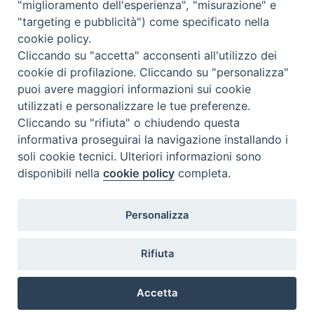
"miglioramento dell'esperienza", "misurazione" e
"targeting e pubblicità") come specificato nella
cookie policy.
Cliccando su "accetta" acconsenti all'utilizzo dei
cookie di profilazione. Cliccando su "personalizza"
puoi avere maggiori informazioni sui cookie
utilizzati e personalizzare le tue preferenze.
Cliccando su "rifiuta" o chiudendo questa
Contatti & Info
informativa proseguirai la navigazione installando i
C.ne Aurelia, 50 – 00165 Roma
soli cookie tecnici. Ulteriori informazioni sono
Contatti
disponibili nella
cookie policy
completa.
Credits
Scrivi a: cnvf@chiesacattolica.it
Personalizza
Privacy Policy
Rifiuta
Accetta
Ricerca Film - SerieTV