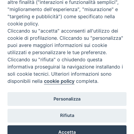
altre finalità ("interazioni e funzionalità semplici",
"miglioramento dell'esperienza", "misurazione" e
"targeting e pubblicità") come specificato nella
cookie policy.
Cliccando su "accetta" acconsenti all'utilizzo dei
cookie di profilazione. Cliccando su "personalizza"
puoi avere maggiori informazioni sui cookie
utilizzati e personalizzare le tue preferenze.
Cliccando su "rifiuta" o chiudendo questa
Contatti & Info
informativa proseguirai la navigazione installando i
C.ne Aurelia, 50 – 00165 Roma
soli cookie tecnici. Ulteriori informazioni sono
Contatti
disponibili nella
cookie policy
completa.
Credits
Scrivi a: cnvf@chiesacattolica.it
Personalizza
Privacy Policy
Rifiuta
Accetta