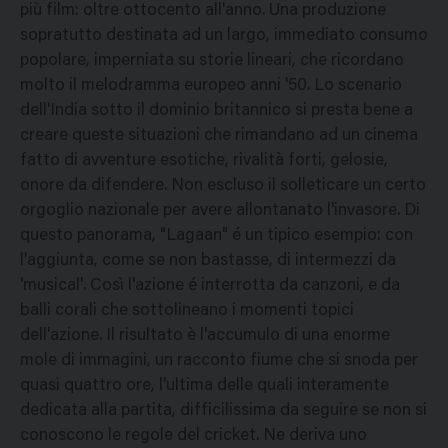
più film: oltre ottocento all'anno. Una produzione
sopratutto destinata ad un largo, immediato consumo
popolare, imperniata su storie lineari, che ricordano
molto il melodramma europeo anni '50. Lo scenario
dell'India sotto il dominio britannico si presta bene a
creare queste situazioni che rimandano ad un cinema
fatto di avventure esotiche, rivalità forti, gelosie,
onore da difendere. Non escluso il solleticare un certo
orgoglio nazionale per avere allontanato l'invasore. Di
questo panorama, "Lagaan" é un tipico esempio: con
l'aggiunta, come se non bastasse, di intermezzi da
'musical'. Così l'azione é interrotta da canzoni, e da
balli corali che sottolineano i momenti topici
dell'azione. Il risultato è l'accumulo di una enorme
mole di immagini, un racconto fiume che si snoda per
quasi quattro ore, l'ultima delle quali interamente
dedicata alla partita, difficilissima da seguire se non si
conoscono le regole del cricket. Ne deriva uno