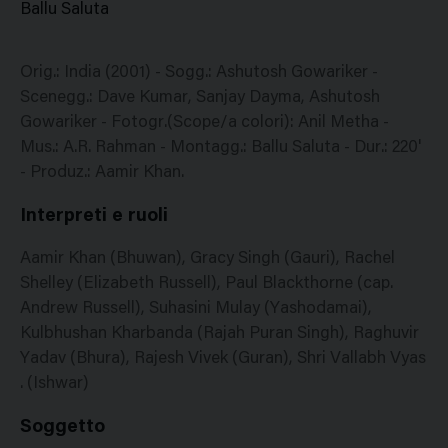
Ballu Saluta
Orig.: India (2001) - Sogg.: Ashutosh Gowariker -
Scenegg.: Dave Kumar, Sanjay Dayma, Ashutosh
Gowariker - Fotogr.(Scope/a colori): Anil Metha -
Mus.: A.R. Rahman - Montagg.: Ballu Saluta - Dur.: 220'
- Produz.: Aamir Khan.
Interpreti e ruoli
Aamir Khan (Bhuwan), Gracy Singh (Gauri), Rachel
Shelley (Elizabeth Russell), Paul Blackthorne (cap.
Andrew Russell), Suhasini Mulay (Yashodamai),
Kulbhushan Kharbanda (Rajah Puran Singh), Raghuvir
Yadav (Bhura), Rajesh Vivek (Guran), Shri Vallabh Vyas
. (Ishwar)
Soggetto