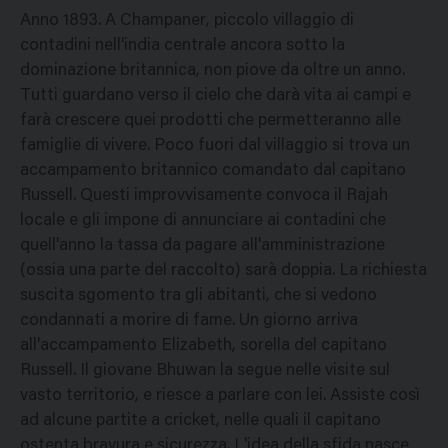
Anno 1893. A Champaner, piccolo villaggio di
contadini nell'india centrale ancora sotto la
dominazione britannica, non piove da oltre un anno.
Tutti guardano verso il cielo che darà vita ai campi e
farà crescere quei prodotti che permetteranno alle
famiglie di vivere. Poco fuori dal villaggio si trova un
accampamento britannico comandato dal capitano
Russell. Questi improvvisamente convoca il Rajah
locale e gli impone di annunciare ai contadini che
quell'anno la tassa da pagare all'amministrazione
(ossia una parte del raccolto) sarà doppia. La richiesta
suscita sgomento tra gli abitanti, che si vedono
condannati a morire di fame. Un giorno arriva
all'accampamento Elizabeth, sorella del capitano
Russell. Il giovane Bhuwan la segue nelle visite sul
vasto territorio, e riesce a parlare con lei. Assiste così
ad alcune partite a cricket, nelle quali il capitano
ostenta bravura e sicurezza. L'idea della sfida nasce