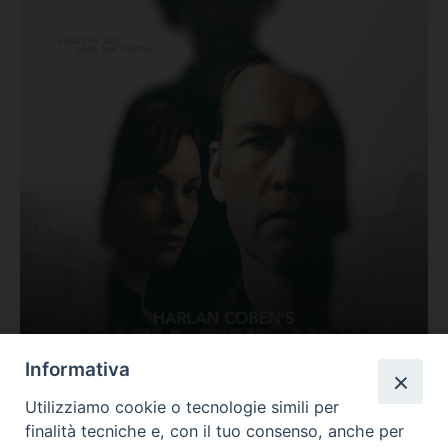
Ovunque tu sia
Informativa
Valutazione
Utilizziamo cookie o tecnologie simili per
Complesso, Problematico
finalità tecniche e, con il tuo consenso, anche per
Tematica:
Amore-Sentimenti, Carcere...