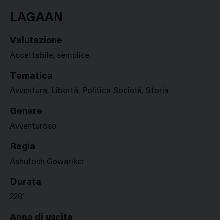
Google
Twitter
Facebook
Stampa
Plus
LAGAAN
Valutazione
Accettabile, semplice
Tematica
Avventura, Libertà, Politica-Società, Storia
Genere
Avventuroso
Regia
Ashutosh Gowariker
Durata
220'
Anno di uscita