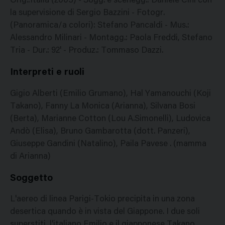
Orig.:Italia (2003) - Sogg. e scenegg.: Daniele Cini con
la supervisione di Sergio Bazzini - Fotogr.
(Panoramica/a colori): Stefano Pancaldi - Mus.:
Alessandro Milinari - Montagg.: Paola Freddi, Stefano
Tria - Dur.: 92' - Produz.: Tommaso Dazzi.
Interpreti e ruoli
Gigio Alberti (Emilio Grumano), Hal Yamanouchi (Koji
Takano), Fanny La Monica (Arianna), Silvana Bosi
(Berta), Marianne Cotton (Lou A.Simonelli), Ludovica
Andò (Elisa), Bruno Gambarotta (dott. Panzeri),
Giuseppe Gandini (Natalino), Paila Pavese . (mamma
di Arianna)
Soggetto
L'aereo di linea Parigi-Tokio precipita in una zona
desertica quando è in vista del Giappone. I due soli
superstiti, l'italiano Emilio e il giapponese Takano,