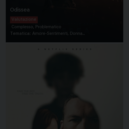
Odissea
Valutazione
Complesso, Problematico
Tematica:
Amore-Sentimenti, Donna...