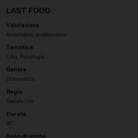
Google
Twitter
Facebook
Stampa
Plus
LAST FOOD
Valutazione
Accettabile, problematico
Tematica
Cibo, Psicologia
Genere
Drammatico
Regia
Daniele Cini
Durata
92'
Anno di uscita