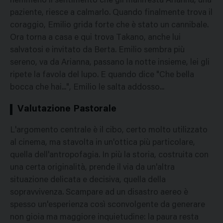
nemmeno il sentimento che gli manifesta Arianna, una
paziente, riesce a calmarlo. Quando finalmente trova il
coraggio, Emilio grida forte che è stato un cannibale.
Ora torna a casa e qui trova Takano, anche lui
salvatosi e invitato da Berta. Emilio sembra più
sereno, va da Arianna, passano la notte insieme, lei gli
ripete la favola del lupo. E quando dice "Che bella
bocca che hai...", Emilio le salta addosso...
Valutazione Pastorale
L'argomento centrale è il cibo, certo molto utilizzato
al cinema, ma stavolta in un'ottica più particolare,
quella dell'antropofagia. In più la storia, costruita con
una certa originalità, prende il via da un'altra
situazione delicata e decisiva, quella della
sopravvivenza. Scampare ad un disastro aereo è
spesso un'esperienza così sconvolgente da generare
non gioia ma maggiore inquietudine: la paura resta