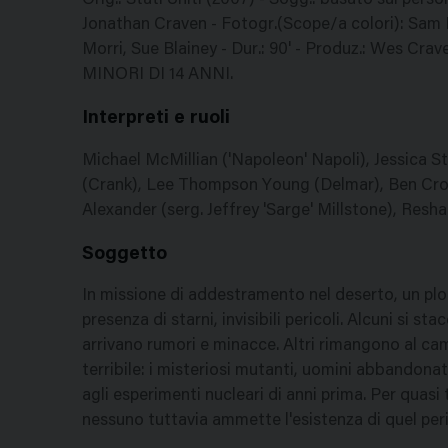
Orig.: Stati Uniti (2007) - Sogg.: basato sui per
Jonathan Craven - Fotogr.(Scope/a colori): Sam 
Morri, Sue Blainey - Dur.: 90' - Produz.: Wes C
MINORI DI 14 ANNI.
Interpreti e ruoli
Michael McMillian ('Napoleon' Napoli), Jessica S
(Crank), Lee Thompson Young (Delmar), Ben Crowl
Alexander (serg. Jeffrey 'Sarge' Millstone), Resh
Soggetto
In missione di addestramento nel deserto, un plo
presenza di starni, invisibili pericoli. Alcuni si s
arrivano rumori e minacce. Altri rimangono al cam
terribile: i misteriosi mutanti, uomini abbandonat
agli esperimenti nucleari di anni prima. Per quasi t
nessuno tuttavia ammette l'esistenza di quel peri