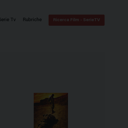
Serie Tv
Rubriche
Ricerca Film - SerieTV