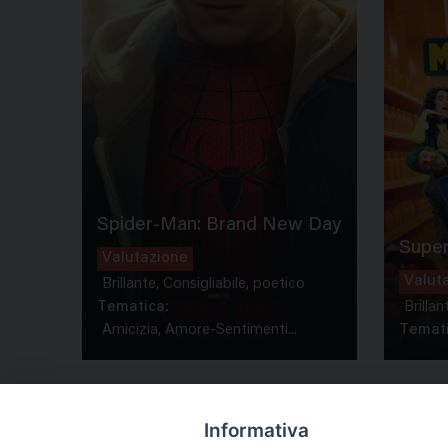
Spider-Man: Brand New Day
Super
Valutazione
Valut
Brillante, Consigliabile, poetico
Tematica:
Brillan
Amicizia, Amore-Sentimenti...
Temati
Informativa