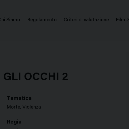
issione Nazionale Valutazione Film
Menu
Chi Siamo
Regolamento
Criteri di valutazione
Film-
di
navigazione
GLI OCCHI 2
Tematica
Morte, Violenza
Regia