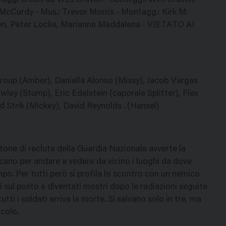
sonaggi creati da Wes Craven - Scenegg.: Wes Craven,
McCurdy - Mus.: Trevor Morris - Montagg.: Kirk M.
raven, Peter Locke, Marianne Maddalena - VIETATO AI
troup (Amber), Daniella Alonso (Missy), Jacob Vargas
ey (Stump), Eric Edelstein (caporale Splitter), Flex
ad Strik (Mickey), David Reynolds . (Hansel)
tone di reclute della Guardia Nazionale avverte la
taccano per andare a vedere da vicino i luoghi da dove
po. Per tutti però si profila lo scontro con un nemico
i sul posto e diventati mostri dopo le radiazioni seguite
utti i soldati arriva la morte. Si salvano solo in tre, ma
colo.