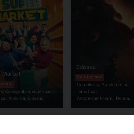
Odissea
 Market
Valutazione
azione
Complesso, Problematico
te, Consigliabile, superficiale
Tematica:
ca:
Amicizia, Giovani...
Amore-Sentimenti, Donna...