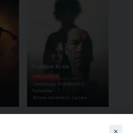
Ovunque tu sia
Valutazione
Complesso, Problematico
Tematica:
Amore-Sentimenti, Carcere...