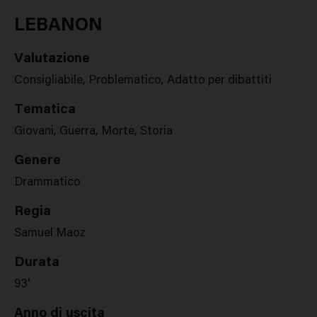
Google
Twitter
Facebook
Stampa
Plus
LEBANON
Valutazione
Consigliabile, Problematico, Adatto per dibattiti
Tematica
Giovani, Guerra, Morte, Storia
Genere
Drammatico
Regia
Samuel Maoz
Durata
93'
Anno di uscita