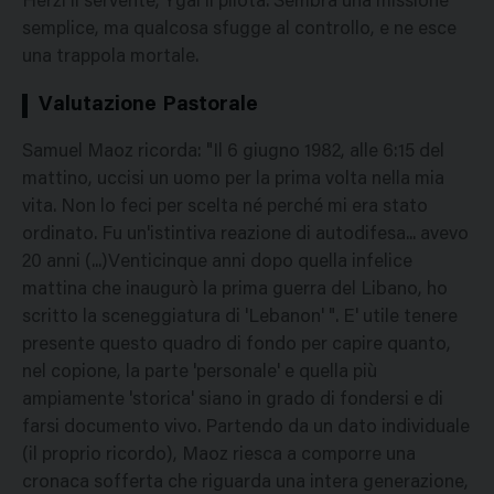
Herzl il servente, Ygal il pilota. Sembra una missione
semplice, ma qualcosa sfugge al controllo, e ne esce
una trappola mortale.
Valutazione Pastorale
Samuel Maoz ricorda: "Il 6 giugno 1982, alle 6:15 del
mattino, uccisi un uomo per la prima volta nella mia
vita. Non lo feci per scelta né perché mi era stato
ordinato. Fu un'istintiva reazione di autodifesa... avevo
20 anni (...)Venticinque anni dopo quella infelice
mattina che inaugurò la prima guerra del Libano, ho
scritto la sceneggiatura di 'Lebanon' ". E' utile tenere
presente questo quadro di fondo per capire quanto,
nel copione, la parte 'personale' e quella più
ampiamente 'storica' siano in grado di fondersi e di
farsi documento vivo. Partendo da un dato individuale
(il proprio ricordo), Maoz riesca a comporre una
cronaca sofferta che riguarda una intera generazione,