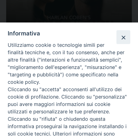
Ovunque tu sia
Informativa
Valutazione
Utilizziamo cookie o tecnologie simili per
Complesso, Problematico
finalità tecniche e, con il tuo consenso, anche per
Tematica:
Amore-Sentimenti, Carcere...
altre finalità ("interazioni e funzionalità semplici",
"miglioramento dell'esperienza", "misurazione" e
"targeting e pubblicità") come specificato nella
cookie policy.
Cliccando su "accetta" acconsenti all'utilizzo dei
cookie di profilazione. Cliccando su "personalizza"
puoi avere maggiori informazioni sui cookie
utilizzati e personalizzare le tue preferenze.
Cliccando su "rifiuta" o chiudendo questa
Contatti & Info
informativa proseguirai la navigazione installando i
C.ne Aurelia, 50 – 00165 Roma
soli cookie tecnici. Ulteriori informazioni sono