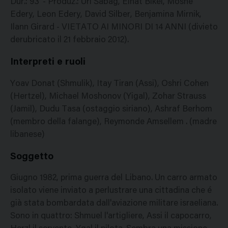
Dur.: 93' - Produz.: Uri Sabag, Einat Bikel, Moshe
Edery, Leon Edery, David Silber, Benjamina Mirnik,
Ilann Girard - VIETATO AI MINORI DI 14 ANNI (divieto
derubricato il 21 febbraio 2012).
Interpreti e ruoli
Yoav Donat (Shmulik), Itay Tiran (Assi), Oshri Cohen
(Hertzel), Michael Moshonov (Yigal), Zohar Strauss
(Jamil), Dudu Tasa (ostaggio siriano), Ashraf Berhom
(membro della falange), Reymonde Amsellem . (madre
libanese)
Soggetto
Giugno 1982, prima guerra del Libano. Un carro armato
isolato viene inviato a perlustrare una cittadina che é
già stata bombardata dall'aviazione militare israeliana.
Sono in quattro: Shmuel l'artigliere, Assi il capocarro,