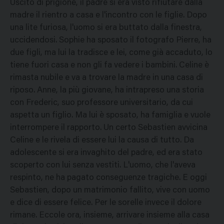
Uscito di prigione, il padre si era visto rifiutare dalla
madre il rientro a casa e l'incontro con le figlie. Dopo
una lite furiosa, l'uomo si era buttato dalla finestra,
uccidendosi. Sophie ha sposato il fotografo Pierre, ha
due figli, ma lui la tradisce e lei, come già accaduto, lo
tiene fuori casa e non gli fa vedere i bambini. Celine è
rimasta nubile e va a trovare la madre in una casa di
riposo. Anne, la più giovane, ha intrapreso una storia
con Frederic, suo professore universitario, da cui
aspetta un figlio. Ma lui è sposato, ha famiglia e vuole
interrompere il rapporto. Un certo Sebastien avvicina
Celine e le rivela di essere lui la causa di tutto. Da
adolescente si era invaghito del padre, ed era stato
scoperto con lui senza vestiti. L'uomo, che l'aveva
respinto, ne ha pagato conseguenze tragiche. E oggi
Sebastien, dopo un matrimonio fallito, vive con uomo
e dice di essere felice. Per le sorelle invece il dolore
rimane. Eccole ora, insieme, arrivare insieme alla casa