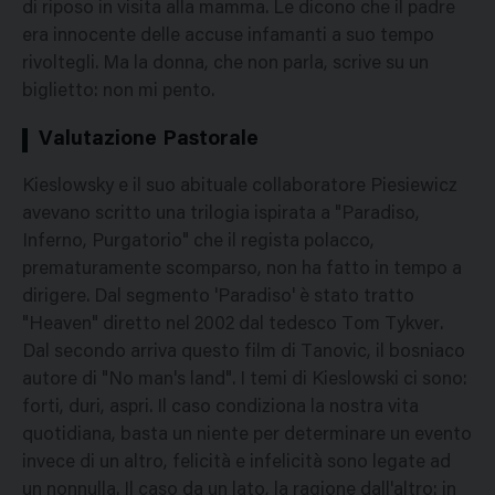
di riposo in visita alla mamma. Le dicono che il padre
era innocente delle accuse infamanti a suo tempo
rivoltegli. Ma la donna, che non parla, scrive su un
biglietto: non mi pento.
Valutazione Pastorale
Kieslowsky e il suo abituale collaboratore Piesiewicz
avevano scritto una trilogia ispirata a "Paradiso,
Inferno, Purgatorio" che il regista polacco,
prematuramente scomparso, non ha fatto in tempo a
dirigere. Dal segmento 'Paradiso' è stato tratto
"Heaven" diretto nel 2002 dal tedesco Tom Tykver.
Dal secondo arriva questo film di Tanovic, il bosniaco
autore di "No man's land". I temi di Kieslowski ci sono:
forti, duri, aspri. Il caso condiziona la nostra vita
quotidiana, basta un niente per determinare un evento
invece di un altro, felicità e infelicità sono legate ad
un nonnulla. Il caso da un lato, la ragione dall'altro: in