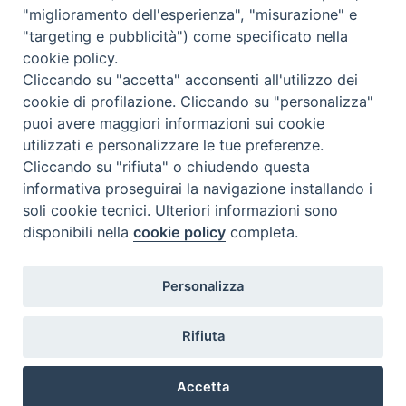
"miglioramento dell'esperienza", "misurazione" e
"targeting e pubblicità") come specificato nella
cookie policy.
Cliccando su "accetta" acconsenti all'utilizzo dei
cookie di profilazione. Cliccando su "personalizza"
puoi avere maggiori informazioni sui cookie
utilizzati e personalizzare le tue preferenze.
Cliccando su "rifiuta" o chiudendo questa
Contatti & Info
informativa proseguirai la navigazione installando i
C.ne Aurelia, 50 – 00165 Roma
soli cookie tecnici. Ulteriori informazioni sono
Contatti
disponibili nella
cookie policy
completa.
Credits
Scrivi a: cnvf@chiesacattolica.it
Personalizza
Privacy Policy
Rifiuta
Accetta
Ricerca Film - SerieTV