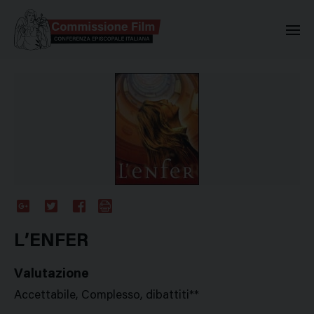
Commissione Nazionale Valuta
Google
Twitter
Facebook
Stampa
Plus
L’ENFER
Valutazione
Accettabile, Complesso, dibattiti**