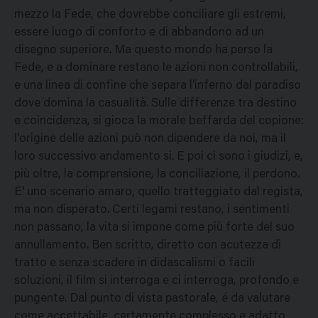
mezzo la Fede, che dovrebbe conciliare gli estremi,
essere luogo di conforto e di abbandono ad un
disegno superiore. Ma questo mondo ha perso la
Fede, e a dominare restano le azioni non controllabili,
e una linea di confine che separa l'inferno dal paradiso
dove domina la casualità. Sulle differenze tra destino
e coincidenza, si gioca la morale beffarda del copione:
l'origine delle azioni può non dipendere da noi, ma il
loro successivo andamento si. E poi ci sono i giudizi, e,
più oltre, la comprensione, la conciliazione, il perdono.
E' uno scenario amaro, quello tratteggiato dal regista,
ma non disperato. Certi legami restano, i sentimenti
non passano, la vita si impone come più forte del suo
annullamento. Ben scritto, diretto con acutezza di
tratto e senza scadere in didascalismi o facili
soluzioni, il film si interroga e ci interroga, profondo e
pungente. Dal punto di vista pastorale, é da valutare
come accettabile, certamente complesso e adatto