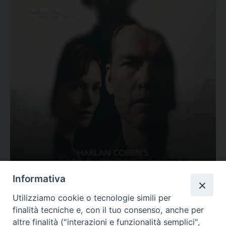
Ovunque tu sia
Informativa
Valutazione
Utilizziamo cookie o tecnologie simili per
Complesso, Problematico
finalità tecniche e, con il tuo consenso, anche per
Tematica:
Amore-Sentimenti, Carcere...
altre finalità ("interazioni e funzionalità semplici",