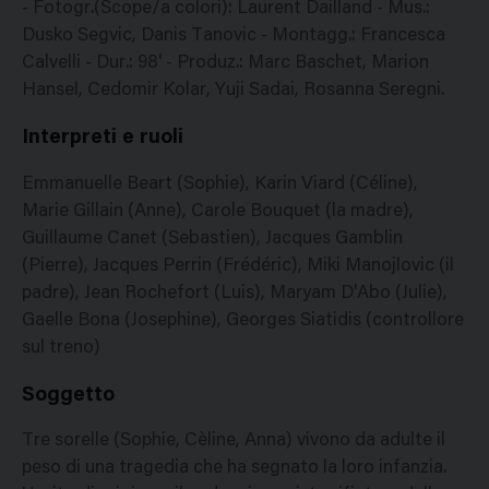
- Fotogr.(Scope/a colori): Laurent Dailland - Mus.:
Dusko Segvic, Danis Tanovic - Montagg.: Francesca
Calvelli - Dur.: 98' - Produz.: Marc Baschet, Marion
Hansel, Cedomir Kolar, Yuji Sadai, Rosanna Seregni.
Interpreti e ruoli
Emmanuelle Beart (Sophie), Karin Viard (Céline),
Marie Gillain (Anne), Carole Bouquet (la madre),
Guillaume Canet (Sebastien), Jacques Gamblin
(Pierre), Jacques Perrin (Frédéric), Miki Manojlovic (il
padre), Jean Rochefort (Luis), Maryam D'Abo (Julie),
Gaelle Bona (Josephine), Georges Siatidis (controllore
sul treno)
Soggetto
Tre sorelle (Sophie, Cèline, Anna) vivono da adulte il
peso di una tragedia che ha segnato la loro infanzia.