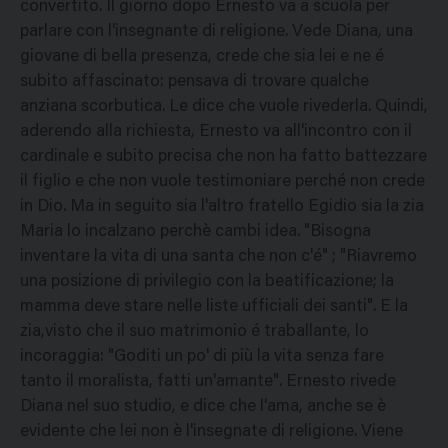
convertito. Il giorno dopo Ernesto va a scuola per
parlare con l'insegnante di religione. Vede Diana, una
giovane di bella presenza, crede che sia lei e ne é
subito affascinato: pensava di trovare qualche
anziana scorbutica. Le dice che vuole rivederla. Quindi,
aderendo alla richiesta, Ernesto va all'incontro con il
cardinale e subito precisa che non ha fatto battezzare
il figlio e che non vuole testimoniare perché non crede
in Dio. Ma in seguito sia l'altro fratello Egidio sia la zia
Maria lo incalzano perchè cambi idea. "Bisogna
inventare la vita di una santa che non c'é" ; "Riavremo
una posizione di privilegio con la beatificazione; la
mamma deve stare nelle liste ufficiali dei santi". E la
zia,visto che il suo matrimonio é traballante, lo
incoraggia: "Goditi un po' di più la vita senza fare
tanto il moralista, fatti un'amante". Ernesto rivede
Diana nel suo studio, e dice che l'ama, anche se è
evidente che lei non è l'insegnate di religione. Viene