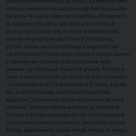
gesticola stranamente su se stesso. La mamma Irene
prima lo osserva preoccupata poi gli chiede cosa stia
facendo. "A scuola -risponde il bambino- l'insegnante
di religione ci ha detto che Dio è con noi tutto il
giorno, non ci lascia mai, io cerco di mandarlo via".
Intanto nel proprio studio Ernesto Picciafuoco,
pittore, riceve una visita inattesa: il segretario del
card.Piomini lo informa che in Vaticano è stato aperto
il cammino per la causa di beatificazione della
mamma. La sorpresa di Ernesto è grande. Tornato a
casa, a sera il figlioletto gli chiede se eiste il paradiso
."Io non credo in Dio" é la risposta di Ernesto, il quale
poi, in un'altra stanza, rivolto alla moglie Irene,
aggiunge: "Abbiamo sbagliato ad iscriverlo all'ora di
religione". Donna credente e devota, la mamma di
Ernesto era stata uccisa da uno dei figli ma prima di
morire aveva trovato la forza per perdonarlo. Costui,
Ettore, appartenente ad una banda armata, si era poi