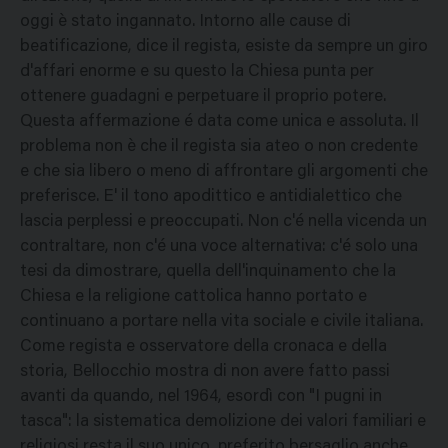
oggi è stato ingannato. Intorno alle cause di
beatificazione, dice il regista, esiste da sempre un giro
d'affari enorme e su questo la Chiesa punta per
ottenere guadagni e perpetuare il proprio potere.
Questa affermazione é data come unica e assoluta. Il
problema non è che il regista sia ateo o non credente
e che sia libero o meno di affrontare gli argomenti che
preferisce. E' il tono apodittico e antidialettico che
lascia perplessi e preoccupati. Non c'é nella vicenda un
contraltare, non c'é una voce alternativa: c'é solo una
tesi da dimostrare, quella dell'inquinamento che la
Chiesa e la religione cattolica hanno portato e
continuano a portare nella vita sociale e civile italiana.
Come regista e osservatore della cronaca e della
storia, Bellocchio mostra di non avere fatto passi
avanti da quando, nel 1964, esordì con "I pugni in
tasca": la sistematica demolizione dei valori familiari e
religiosi resta il suo unico, preferito bersaglio anche