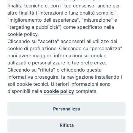
finalità tecniche e, con il tuo consenso, anche per
Tematica:
Amore-Sentimenti, Carcere...
altre finalità ("interazioni e funzionalità semplici",
"miglioramento dell'esperienza", "misurazione" e
"targeting e pubblicità") come specificato nella
cookie policy.
Cliccando su "accetta" acconsenti all'utilizzo dei
cookie di profilazione. Cliccando su "personalizza"
puoi avere maggiori informazioni sui cookie
utilizzati e personalizzare le tue preferenze.
Cliccando su "rifiuta" o chiudendo questa
Contatti & Info
informativa proseguirai la navigazione installando i
C.ne Aurelia, 50 – 00165 Roma
soli cookie tecnici. Ulteriori informazioni sono
Contatti
disponibili nella
cookie policy
completa.
Credits
Scrivi a: cnvf@chiesacattolica.it
Personalizza
Privacy Policy
Rifiuta