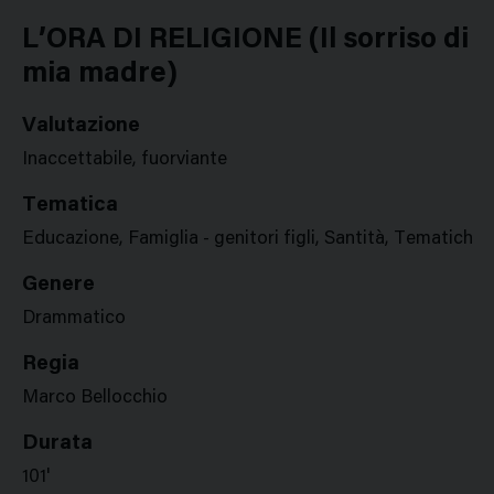
Google
Twitter
Facebook
Stampa
Plus
L’ORA DI RELIGIONE (Il sorriso di
mia madre)
Valutazione
Inaccettabile, fuorviante
Tematica
Educazione, Famiglia - genitori figli, Santità, Tematiche r
Genere
Drammatico
Regia
Marco Bellocchio
Durata
101'