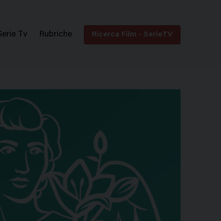
Serie Tv
Rubriche
Ricerca Film - SerieTV