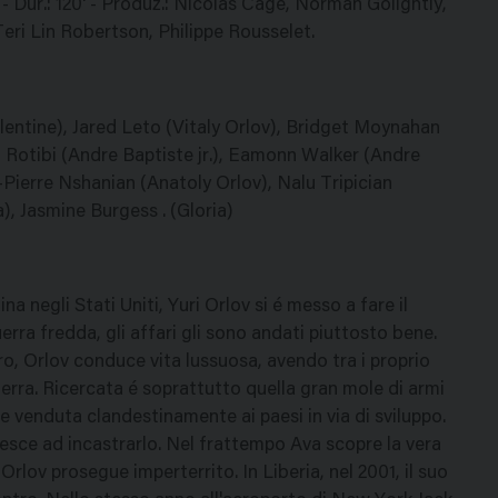
 Dur.: 120' - Produz.: Nicolas Cage, Norman Golightly,
eri Lin Robertson, Philippe Rousselet.
entine), Jared Leto (Vitaly Orlov), Bridget Moynahan
Rotibi (Andre Baptiste jr.), Eamonn Walker (Andre
-Pierre Nshanian (Anatoly Orlov), Nalu Tripician
a), Jasmine Burgess . (Gloria)
na negli Stati Uniti, Yuri Orlov si é messo a fare il
rra fredda, gli affari gli sono andati piuttosto bene.
o, Orlov conduce vita lussuosa, avendo tra i proprio
a Terra. Ricercata é soprattutto quella gran mole di armi
 e venduta clandestinamente ai paesi in via di sviluppo.
iesce ad incastrarlo. Nel frattempo Ava scopre la vera
Orlov prosegue imperterrito. In Liberia, nel 2001, il suo