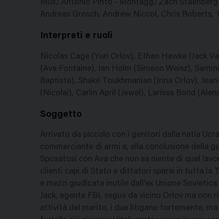
Mus.: Antonio Pinto - Montagg.: Zach Staenberg -
Andreas Grosch, Andrew Niccol, Chris Roberts, T
Interpreti e ruoli
Nicolas Cage (Yuri Orlov), Ethan Hawke (Jack Val
(Ava Fontaine), Ian Holm (Simeon Weisz), Sammi 
Baptiste), Shaké Toukhmanian (Irina Orlov), Jean
(Nicolai), Carlin April (Jewel), Larissa Bond (Alen
Soggetto
Arrivato da piccolo con i genitori dalla natia Ucrai
commerciante di armi e, alla conclusione della gue
Sposatosi con Ava che non sa niente di quel lavor
clienti capi di Stato e dittatori sparsi in tutta l
e mezzi giudicata inutile dall'ex Unione Sovietica
Jack, agente FBI, segue da vicino Orlov ma non r
attività del marito, i due litigano fortemente, ma 