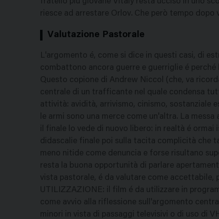
fratello più giovane Vitaly resta ucciso in uno s
riesce ad arrestare Orlov. Che però tempo dopo vi
Valutazione Pastorale
L'argomento é, come si dice in questi casi, di es
combattono ancora guerre e guerriglie é perché 
Questo copione di Andrew Niccol (che, va ricord
centrale di un trafficante nel quale condensa tutt
attività: avidità, arrivismo, cinismo, sostanziale 
le armi sono una merce come un'altra. La messa al
il finale lo vede di nuovo libero: in realtà é ormai 
didascalie finale poi sulla tacita complicità che 
meno nitide come denuncia e forse risultano super
resta la buona opportunità di parlare apertamente 
vista pastorale, é da valutare come accettabile, 
UTILIZZAZIONE: il film é da utilizzare in progra
come avvio alla riflessione sull'argomento centr
minori in vista di passaggi televisivi o di uso di 