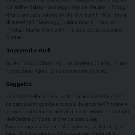
Orig.: Austria/Francia (2009) - Sogg.: Jessica Hausner,
Géraldine Bajard - Scenegg.: Jessica Hausner - Fotogr.
(Panoramica/a colori): Martin Gschlacht - Mus.: brani
di autori vari - Montagg.: Karina Ressler - Dur.: 93' -
Produz.: Martin Gschlacht, Philippe Bober, Susanne
Marian.
Interpreti e ruoli
Sylvie Testud (Christine), Léa Seydoux (Maria), Bruno
Todeschini (Kuno), Elina Lowensohn (Cécile)
Soggetto
Costretta sulla sedia a rotelle da una malattia che le
ha paralizzato gambe e braccia, la giovane Christine é
a Lourdes insieme a tanti altri malati. Maria, volontaria
dell'Ordine di Malta, si prende cura di lei:
l'accompagna ai bagni e alle processioni, la nutre, la
lava, l'aiuta a coricarsi. In camera con Maria c'è la