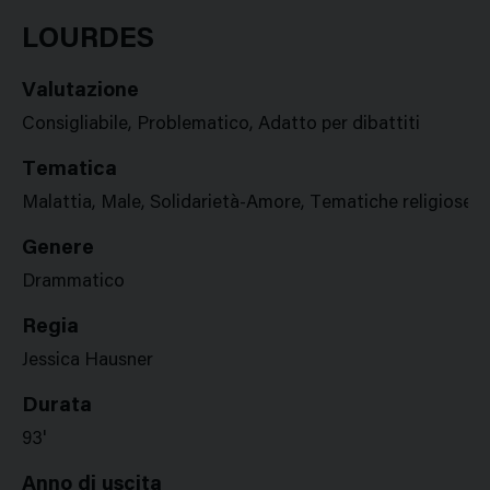
Google
Twitter
Facebook
Stampa
Plus
LOURDES
Valutazione
Consigliabile, Problematico, Adatto per dibattiti
Tematica
Malattia, Male, Solidarietà-Amore, Tematiche religiose
Genere
Drammatico
Regia
Jessica Hausner
Durata
93'
Anno di uscita