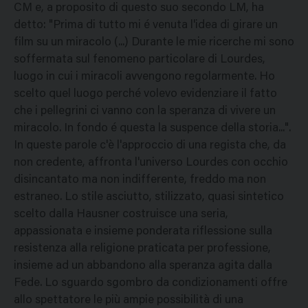
CM e, a proposito di questo suo secondo LM, ha
detto: "Prima di tutto mi é venuta l'idea di girare un
film su un miracolo (...) Durante le mie ricerche mi sono
soffermata sul fenomeno particolare di Lourdes,
luogo in cui i miracoli avvengono regolarmente. Ho
scelto quel luogo perché volevo evidenziare il fatto
che i pellegrini ci vanno con la speranza di vivere un
miracolo. In fondo é questa la suspence della storia...".
In queste parole c'è l'approccio di una regista che, da
non credente, affronta l'universo Lourdes con occhio
disincantato ma non indifferente, freddo ma non
estraneo. Lo stile asciutto, stilizzato, quasi sintetico
scelto dalla Hausner costruisce una seria,
appassionata e insieme ponderata riflessione sulla
resistenza alla religione praticata per professione,
insieme ad un abbandono alla speranza agita dalla
Fede. Lo sguardo sgombro da condizionamenti offre
allo spettatore le più ampie possibilità di una