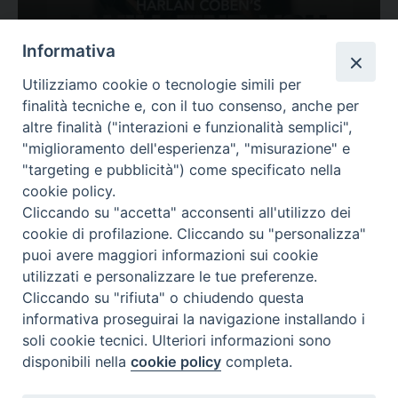
Ovunque tu sia
Informativa
Valutazione
Utilizziamo cookie o tecnologie simili per
Complesso, Problematico
finalità tecniche e, con il tuo consenso, anche per
Tematica:
Amore-Sentimenti, Carcere...
altre finalità ("interazioni e funzionalità semplici",
"miglioramento dell'esperienza", "misurazione" e
"targeting e pubblicità") come specificato nella
cookie policy.
Cliccando su "accetta" acconsenti all'utilizzo dei
cookie di profilazione. Cliccando su "personalizza"
puoi avere maggiori informazioni sui cookie
utilizzati e personalizzare le tue preferenze.
Cliccando su "rifiuta" o chiudendo questa
Contatti & Info
informativa proseguirai la navigazione installando i
C.ne Aurelia, 50 – 00165 Roma
soli cookie tecnici. Ulteriori informazioni sono
disponibili nella
cookie policy
completa.
Contatti
Credits