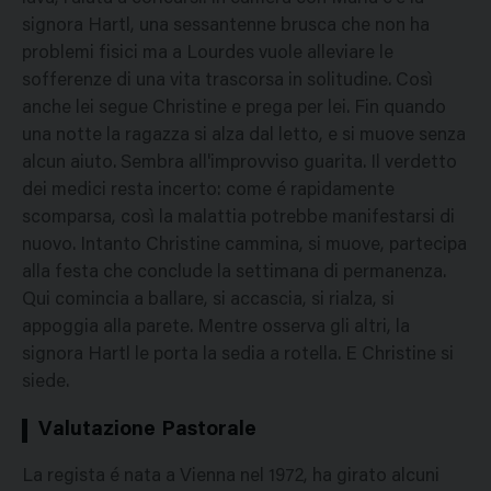
signora Hartl, una sessantenne brusca che non ha
problemi fisici ma a Lourdes vuole alleviare le
sofferenze di una vita trascorsa in solitudine. Così
anche lei segue Christine e prega per lei. Fin quando
una notte la ragazza si alza dal letto, e si muove senza
alcun aiuto. Sembra all'improvviso guarita. Il verdetto
dei medici resta incerto: come é rapidamente
scomparsa, così la malattia potrebbe manifestarsi di
nuovo. Intanto Christine cammina, si muove, partecipa
alla festa che conclude la settimana di permanenza.
Qui comincia a ballare, si accascia, si rialza, si
appoggia alla parete. Mentre osserva gli altri, la
signora Hartl le porta la sedia a rotella. E Christine si
siede.
Valutazione Pastorale
La regista é nata a Vienna nel 1972, ha girato alcuni