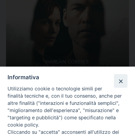
Ovunque tu sia
Informativa
Valutazione
Utilizziamo cookie o tecnologie simili per
Complesso, Problematico
finalità tecniche e, con il tuo consenso, anche per
Tematica:
Amore-Sentimenti, Carcere...
altre finalità ("interazioni e funzionalità semplici",
"miglioramento dell'esperienza", "misurazione" e
"targeting e pubblicità") come specificato nella
cookie policy.
Cliccando su "accetta" acconsenti all'utilizzo dei