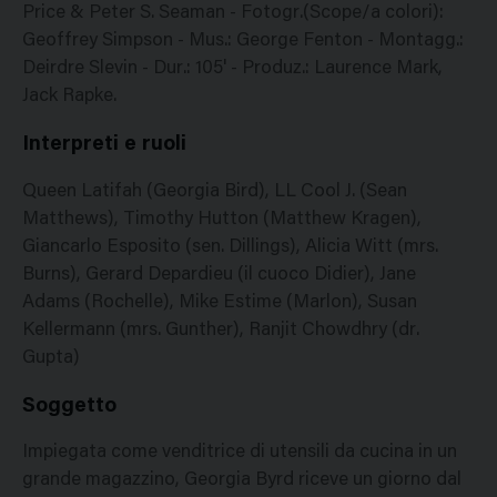
Price & Peter S. Seaman - Fotogr.(Scope/a colori):
Geoffrey Simpson - Mus.: George Fenton - Montagg.:
Deirdre Slevin - Dur.: 105' - Produz.: Laurence Mark,
Jack Rapke.
Interpreti e ruoli
Queen Latifah (Georgia Bird), LL Cool J. (Sean
Matthews), Timothy Hutton (Matthew Kragen),
Giancarlo Esposito (sen. Dillings), Alicia Witt (mrs.
Burns), Gerard Depardieu (il cuoco Didier), Jane
Adams (Rochelle), Mike Estime (Marlon), Susan
Kellermann (mrs. Gunther), Ranjit Chowdhry (dr.
Gupta)
Soggetto
Impiegata come venditrice di utensili da cucina in un
grande magazzino, Georgia Byrd riceve un giorno dal