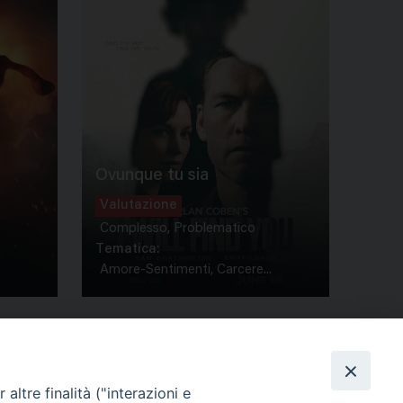
Ovunque tu sia
Valutazione
Complesso, Problematico
Tematica:
Amore-Sentimenti, Carcere...
altre finalità ("interazioni e