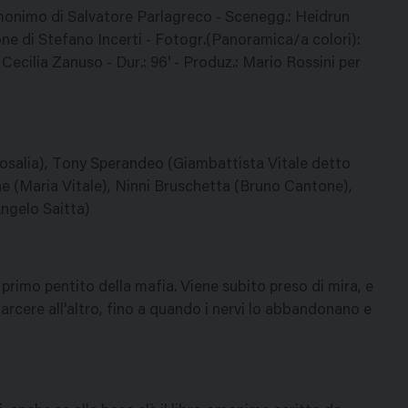
 omonimo di Salvatore Parlagreco - Scenegg.: Heidrun
one di Stefano Incerti - Fotogr.(Panoramica/a colori):
ecilia Zanuso - Dur.: 96' - Produz.: Mario Rossini per
osalia), Tony Sperandeo (Giambattista Vitale detto
e (Maria Vitale), Ninni Bruschetta (Bruno Cantone),
ngelo Saitta)
l primo pentito della mafia. Viene subito preso di mira, e
arcere all'altro, fino a quando i nervi lo abbandonano e