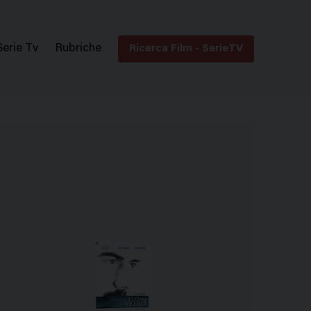
Serie Tv
Rubriche
Ricerca Film - SerieTV