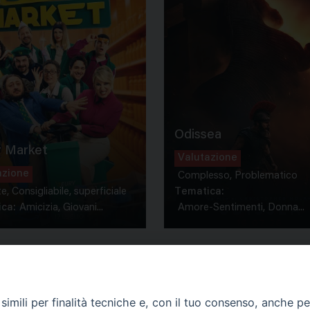
Odissea
 Market
Valutazione
azione
Complesso, Problematico
te, Consigliabile, superficiale
Tematica:
ca:
Amicizia, Giovani...
Amore-Sentimenti, Donna...
imili per finalità tecniche e, con il tuo consenso, anche per 