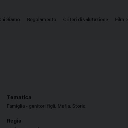
issione Nazionale Valutazione Film
Menu
Chi Siamo
Regolamento
Criteri di valutazione
Film-
di
navigazione
Tematica
Famiglia - genitori figli, Mafia, Storia
Regia