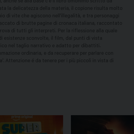
i, anche se alla base c'è il libro omonimo scritto da
 la delicatezza della materia, il copione risulta molto
io di vite che agiscono nell'illegalità, e tra personaggi
spaccato di brutte pagine di cronaca italiana, raccontato
va di tutti gli interpreti. Per la riflessione alla quale
 esistenze sconvolte, il film, dal punti di vista
co nel taglio narrativo e adatto per dibattiti.
mmazione ordinaria, e da recuperare per parlare con
. Attenzione é da tenere per i più piccoli in vista di