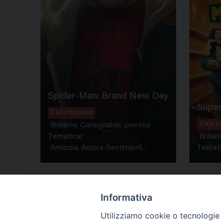
Spider-Man: Brand New Day
Super
Valutazione
Valut
Brillante, Consigliabile, poetico
Tematica:
Brillan
Amicizia, Amore-Sentimenti...
Temati
Informativa
Utilizziamo cookie o tecnologie s