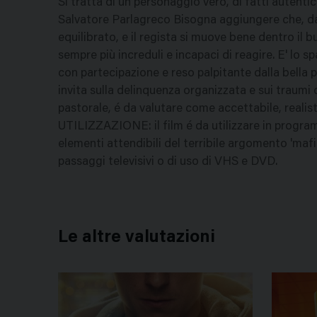
Si tratta di un personaggio vero, di fatti autentic
Salvatore Parlagreco Bisogna aggiungere che, data
equilibrato, e il regista si muove bene dentro il bu
sempre più increduli e incapaci di reagire. E' lo 
con partecipazione e reso palpitante dalla bella pro
invita sulla delinquenza organizzata e sui traumi di
pastorale, é da valutare come accettabile, realisti
UTILIZZAZIONE: il film é da utilizzare in progra
elementi attendibili del terribile argomento 'mafia'
passaggi televisivi o di uso di VHS e DVD.
Le altre valutazioni