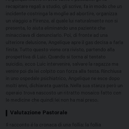
recapitare regali a studio, gli scrive, fa in modo che un
incidente costringa la moglie ad abortire, organizza
un viaggio a Firenze, al quale lui naturalmente non si
presenta, lo aiuta eliminando una paziente che
minacciava di denunciarlo. Poi, di fronte ad una
ulteriore delusione, Angelique apre il gas decisa a farla
finita. Tutto questo viene ora rivisto, partendo alla
prospettiva di Luic. Quando si torna al tentato
suicidio, ecco Luic intervenire, salvare la ragazza ma
venire poi da lei colpito con forza alla testa. Rinchiusa
in uno ospedale psichiatrico, Angelique ne esce dopo
molti anni, dichiarata guarita. Nella sua stanza però un
operaio trova nascosto un ritratto mosaico fatto con
le medicine che quindi lei non ha mai preso.
Valutazione Pastorale
Il racconto é la cronaca di una follia: la follia