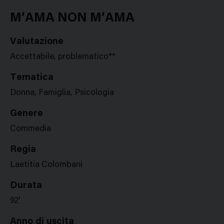
Google
Twitter
Facebook
Stampa
Plus
M’AMA NON M’AMA
Valutazione
Accettabile, problematico**
Tematica
Donna, Famiglia, Psicologia
Genere
Commedia
Regia
Laetitia Colombani
Durata
92'
Anno di uscita