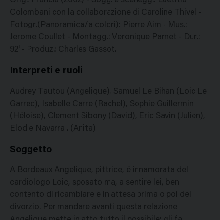
Orig.: Francia (2002) - Sogg. e scenegg.: Laetitia
Colombani con la collaborazione di Caroline Thivel -
Fotogr.(Panoramica/a colori): Pierre Aim - Mus.:
Jerome Coullet - Montagg.: Veronique Parnet - Dur.:
92' - Produz.: Charles Gassot.
Interpreti e ruoli
Audrey Tautou (Angelique), Samuel Le Bihan (Loic Le
Garrec), Isabelle Carre (Rachel), Sophie Guillermin
(Héloise), Clement Sibony (David), Eric Savin (Julien),
Elodie Navarra . (Anita)
Soggetto
A Bordeaux Angelique, pittrice, é innamorata del
cardiologo Loic, sposato ma, a sentire lei, ben
contento di ricambiare e in attesa prima o poi del
divorzio. Per mandare avanti questa relazione
Angelique mette in atto tutto il possibile: gli fa