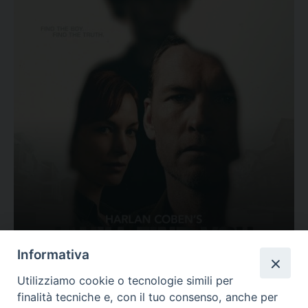
Ovunque tu sia
Informativa
Valutazione
Utilizziamo cookie o tecnologie simili per
Complesso, Problematico
finalità tecniche e, con il tuo consenso, anche per
Tematica:
Amore-Sentimenti, Carcere...