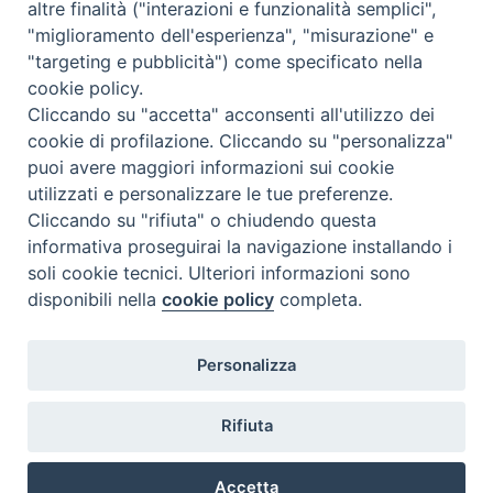
altre finalità ("interazioni e funzionalità semplici",
"miglioramento dell'esperienza", "misurazione" e
"targeting e pubblicità") come specificato nella
cookie policy.
Cliccando su "accetta" acconsenti all'utilizzo dei
cookie di profilazione. Cliccando su "personalizza"
puoi avere maggiori informazioni sui cookie
utilizzati e personalizzare le tue preferenze.
Cliccando su "rifiuta" o chiudendo questa
Contatti & Info
informativa proseguirai la navigazione installando i
C.ne Aurelia, 50 – 00165 Roma
soli cookie tecnici. Ulteriori informazioni sono
Contatti
disponibili nella
cookie policy
completa.
Credits
Scrivi a: cnvf@chiesacattolica.it
Personalizza
Privacy Policy
Rifiuta
Accetta