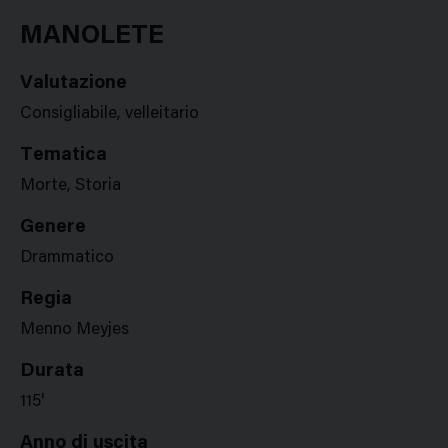
Google
Twitter
Facebook
Stampa
Plus
MANOLETE
Valutazione
Consigliabile, velleitario
Tematica
Morte, Storia
Genere
Drammatico
Regia
Menno Meyjes
Durata
115'
Anno di uscita