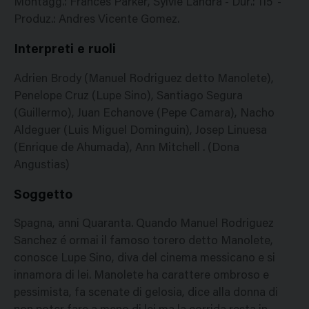
Montagg.: Frances Parker, Sylvie Landra - Dur.: 115' -
Produz.: Andres Vicente Gomez.
Interpreti e ruoli
Adrien Brody (Manuel Rodriguez detto Manolete),
Penelope Cruz (Lupe Sino), Santiago Segura
(Guillermo), Juan Echanove (Pepe Camara), Nacho
Aldeguer (Luis Miguel Dominguin), Josep Linuesa
(Enrique de Ahumada), Ann Mitchell . (Dona
Angustias)
Soggetto
Spagna, anni Quaranta. Quando Manuel Rodriguez
Sanchez é ormai il famoso torero detto Manolete,
conosce Lupe Sino, diva del cinema messicano e si
innamora di lei. Manolete ha carattere ombroso e
pessimista, fa scenate di gelosia, dice alla donna di