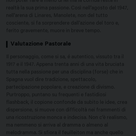
non poter fare a meno di lei ma la corrida resta in
realtà la sua prima passione. Così nell'agosto del 1947,
nell'arena di Linares, Manolete, non del tutto
cosciente, si fa sorprendere dall'azione del toro e,
ferito gravemente, muore in breve tempo.
Valutazione Pastorale
Il personaggio, come si sa, é autentico, vissuto tra il
1917 e il 1947. Appena trenta anni di una vita bruciata
tutta nella passione per una disciplina (forse) che in
Spagna vuol dire tradizione, spettacolo,
partecipazione popolare, e creazione di divismo.
Purtroppo, puntano su frequenti e fastidiosi
flashback, il copione confonde da subito le idee, crea
dispersione, si muove con difficoltà nei frammenti di
una ricostruzione monca e indecisa. Non c'è realismo,
ma nemmeno si arriva al dramma o almeno al
melodramma. Si sfiora il feuilleiton ma anche quello