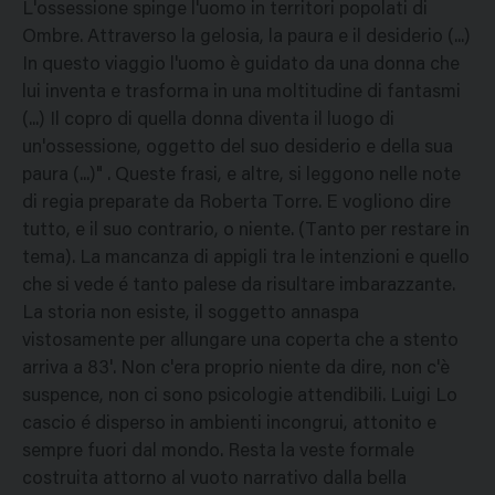
L'ossessione spinge l'uomo in territori popolati di
Ombre. Attraverso la gelosia, la paura e il desiderio (...)
In questo viaggio l'uomo è guidato da una donna che
lui inventa e trasforma in una moltitudine di fantasmi
(...) Il copro di quella donna diventa il luogo di
un'ossessione, oggetto del suo desiderio e della sua
paura (...)" . Queste frasi, e altre, si leggono nelle note
di regia preparate da Roberta Torre. E vogliono dire
tutto, e il suo contrario, o niente. (Tanto per restare in
tema). La mancanza di appigli tra le intenzioni e quello
che si vede é tanto palese da risultare imbarazzante.
La storia non esiste, il soggetto annaspa
vistosamente per allungare una coperta che a stento
arriva a 83'. Non c'era proprio niente da dire, non c'è
suspence, non ci sono psicologie attendibili. Luigi Lo
cascio é disperso in ambienti incongrui, attonito e
sempre fuori dal mondo. Resta la veste formale
costruita attorno al vuoto narrativo dalla bella