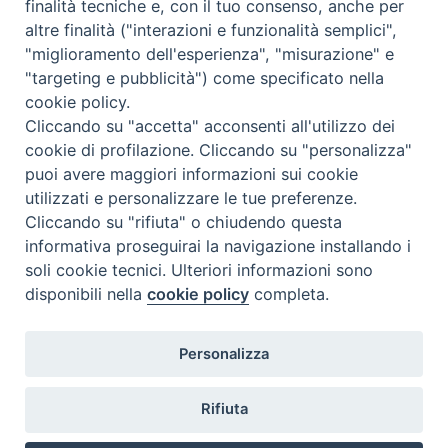
finalità tecniche e, con il tuo consenso, anche per
Tematica:
Amore-Sentimenti, Carcere...
altre finalità ("interazioni e funzionalità semplici",
"miglioramento dell'esperienza", "misurazione" e
"targeting e pubblicità") come specificato nella
cookie policy.
Cliccando su "accetta" acconsenti all'utilizzo dei
cookie di profilazione. Cliccando su "personalizza"
puoi avere maggiori informazioni sui cookie
utilizzati e personalizzare le tue preferenze.
Cliccando su "rifiuta" o chiudendo questa
Contatti & Info
informativa proseguirai la navigazione installando i
C.ne Aurelia, 50 – 00165 Roma
soli cookie tecnici. Ulteriori informazioni sono
Contatti
disponibili nella
cookie policy
completa.
Credits
Scrivi a: cnvf@chiesacattolica.it
Personalizza
Privacy Policy
Rifiuta