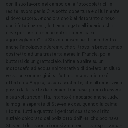
con il suo lavoro nel campo delle fotocopiatrici. In
realtà lavora per la CIA sotto copertura e di lui niente
si deve sapere. Anche ora che è al ristorante cinese
con i futuri parenti, le trame legate all'incarico che
deve portare a termine entro domenica si
aggrovigliano. Così Steven finisce per tirarci dentro
anche l'incolpevole Jeremy, che si trova in breve tempo
costretto ad una trasferta aerea in Francia, poi a
buttarsi da un grattacielo, infine a salire su un
motoscafo ad acqua nel tentativo di deviare un siluro
verso un sommergibile. L'ultimo inconveniente é
offerto da Angela, la sua assistente, che all'improvviso
passa dalla parte del nemico francese, prima di essere
a sua volta sconfitta. Intanto è riapparsa anche Judy,
la moglie separata di Steven e così, quando la calma
ritorna, tutti e quattro i genitori assistono al rito
nuziale celebrato dal poliziotto dell'FBI che pedinava
Steven. I due suoceri ora si ammirano e si rispettano. E