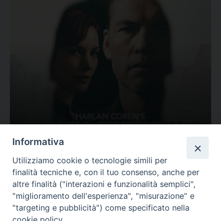
Ovunque tu sia
Informativa
Valutazione
Utilizziamo cookie o tecnologie simili per
Complesso, Problematico
finalità tecniche e, con il tuo consenso, anche per
Tematica:
Amore-Sentimenti, Carcere...
altre finalità ("interazioni e funzionalità semplici",
"miglioramento dell'esperienza", "misurazione" e
"targeting e pubblicità") come specificato nella
cookie policy.