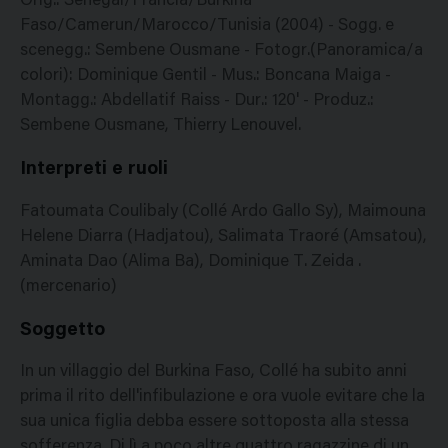
Orig.: Senegal/Francia/Burkina
Faso/Camerun/Marocco/Tunisia (2004) - Sogg. e
scenegg.: Sembene Ousmane - Fotogr.(Panoramica/a
colori): Dominique Gentil - Mus.: Boncana Maiga -
Montagg.: Abdellatif Raiss - Dur.: 120' - Produz.:
Sembene Ousmane, Thierry Lenouvel.
Interpreti e ruoli
Fatoumata Coulibaly (Collé Ardo Gallo Sy), Maimouna
Helene Diarra (Hadjatou), Salimata Traoré (Amsatou),
Aminata Dao (Alima Ba), Dominique T. Zeida .
(mercenario)
Soggetto
In un villaggio del Burkina Faso, Collé ha subito anni
prima il rito dell'infibulazione e ora vuole evitare che la
sua unica figlia debba essere sottoposta alla stessa
sofferenza. Di lì a poco altre quattro ragazzine di un