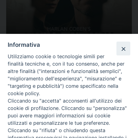
Ovunque tu sia
Informativa
Valutazione
Utilizziamo cookie o tecnologie simili per
Complesso, Problematico
finalità tecniche e, con il tuo consenso, anche per
Tematica:
Amore-Sentimenti, Carcere...
altre finalità ("interazioni e funzionalità semplici",
"miglioramento dell'esperienza", "misurazione" e
"targeting e pubblicità") come specificato nella
cookie policy.
Cliccando su "accetta" acconsenti all'utilizzo dei
cookie di profilazione. Cliccando su "personalizza"
puoi avere maggiori informazioni sui cookie
utilizzati e personalizzare le tue preferenze.
Cliccando su "rifiuta" o chiudendo questa
Contatti & Info
informativa proseguirai la navigazione installando i