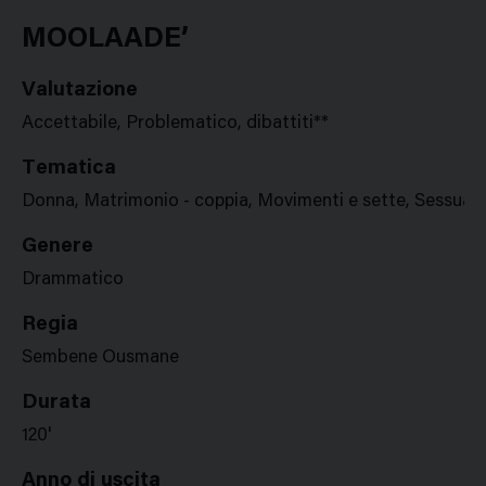
Google
Twitter
Facebook
Stampa
Plus
MOOLAADE’
Valutazione
Accettabile, Problematico, dibattiti**
Tematica
Donna, Matrimonio - coppia, Movimenti e sette, Sessualit
Genere
Drammatico
Regia
Sembene Ousmane
Durata
120'
Anno di uscita