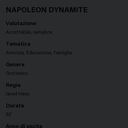
Google
Twitter
Facebook
Stampa
Plus
NAPOLEON DYNAMITE
Valutazione
Accettabile, semplice
Tematica
Amicizia, Educazione, Famiglia
Genere
Grottesco
Regia
Jared Hess
Durata
82'
Anno di uscita