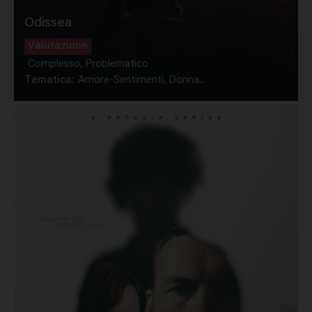
Odissea
Valutazione
Complesso, Problematico
Tematica:
Amore-Sentimenti, Donna...