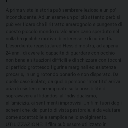
A prima vista la storia può sembrare leziosa e un po'
inconcludente. Ad un esame un po' più attento però si
può verificare che il ritratto amarognolo e pungente di
questo piccolo mondo rurale americano sperduto nel
nulla ha qualche motivo di interesse e di curiosità.
L'esordiente regista Jared Hess dimostra, ad appena
24 anni, di avere la capacità di guardare con occhio
non banale situazioni difficili e di schizzare con tocchi
di perfido grottesco figurine marginali ed esistenze
precarie, in un girotondo bonario e non disperato. Da
quelle case isolate, da quelle persone 'intontite' arriva
aria di esistenze arrampicate sulla possibilità di
sopravvivere affidandosi all'individualismo,
all'amicizia, ai sentimenti improvvisi. Un film fuori dagli
schemi che, dal punto di vista pastorale, é da valutare
come accettabile e semplice nello svolgimento.
UTILIZZAZIONE: il film può essere utilizzato in