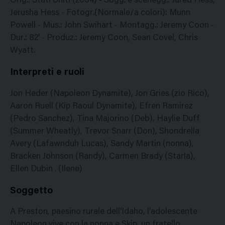
Orig.: Stati Uniti (2004) - Sogg. e scenegg.: Jared Hess,
Jerusha Hess - Fotogr.(Normale/a colori): Munn
Powell - Mus.: John Swihart - Montagg.: Jeremy Coon -
Dur.: 82' - Produz.: Jeremy Coon, Sean Covel, Chris
Wyatt.
Interpreti e ruoli
Jon Heder (Napoleon Dynamite), Jon Gries (zio Rico),
Aaron Ruell (Kip Raoul Dynamite), Efren Ramirez
(Pedro Sanchez), Tina Majorino (Deb), Haylie Duff
(Summer Wheatly), Trevor Snarr (Don), Shondrella
Avery (Lafawnduh Lucas), Sandy Martin (nonna),
Bracken Johnson (Randy), Carmen Brady (Starla),
Ellen Dubin . (Ilene)
Soggetto
A Preston, paesino rurale dell'Idaho, l'adolescente
Napoleon vive con la nonna e Skip, un fratello