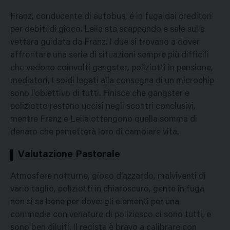
Franz, conducente di autobus, é in fuga dai creditori
per debiti di gioco. Leila sta scappando e sale sulla
vettura guidata da Franz. I due si trovano a dover
affrontare una serie di situazioni sempre più difficili
che vedono coinvolti gangster, poliziotti in pensione,
mediatori. I soldi legati alla consegna di un microchip
sono l'obiettivo di tutti. Finisce che gangster e
poliziotto restano uccisi negli scontri conclusivi,
mentre Franz e Leila ottengono quella somma di
denaro che pemetterà loro di cambiare vita.
Valutazione Pastorale
Atmosfere notturne, gioco d'azzardo, malviventi di
vario taglio, poliziotti in chiaroscuro, gente in fuga
non si sa bene per dove: gli elementi per una
commedia con venature di poliziesco ci sono tutti, e
sono ben diluiti. Il regista è bravo a calibrare con