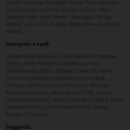
Rigosi - Scenegg.: Giampiero Rigosi, Fabio Bonifaci -
Fotogr.(Scope/a colori): Arnaldo Catinari - Mus.:
Gabriele Coen, Mario Rivera - Montagg.: Patrizio
Marone - Dur.: 104' - Produz.: Sandro Silvestri, Maura
Vespini.
Interpreti e ruoli
Giovanna Mezzogiorno (Leila), Valerio Mastandrea
(Franz), Ennio Fantastichini (Matera), Anna
Romantowska (Sonia), Roberto Citran (Diolaiuti),
Francesco Pannofino (Garofano), Ivan Franek
(Andrea), Iaia Forte (sig.ra Garofano), Marcello
Mazzarella (pittore), Mario Rivera (Titti), Antonio
Catania (Bergamini), Manuela Morabito (Babe), Paolo
Calabresi (Paolo), Alice Palazzi (Betta), Renato
Nicolini . (Tassinari)
Soggetto