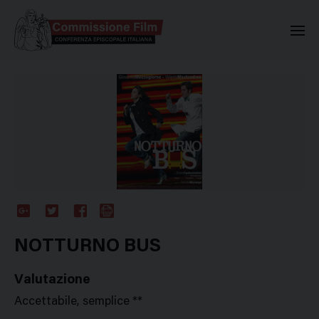
Commissione Nazionale Valuta
Google
Twitter
Facebook
Stampa
Plus
NOTTURNO BUS
Valutazione
Accettabile, semplice **