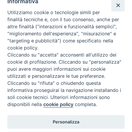
Informativa
Valutazione
Utilizziamo cookie o tecnologie simili per
Complesso, Problematico
finalità tecniche e, con il tuo consenso, anche per
Tematica:
Amore-Sentimenti, Carcere...
altre finalità ("interazioni e funzionalità semplici",
"miglioramento dell'esperienza", "misurazione" e
"targeting e pubblicità") come specificato nella
cookie policy.
Cliccando su "accetta" acconsenti all'utilizzo dei
cookie di profilazione. Cliccando su "personalizza"
puoi avere maggiori informazioni sui cookie
utilizzati e personalizzare le tue preferenze.
Cliccando su "rifiuta" o chiudendo questa
Contatti & Info
informativa proseguirai la navigazione installando i
C.ne Aurelia, 50 – 00165 Roma
soli cookie tecnici. Ulteriori informazioni sono
Contatti
disponibili nella
cookie policy
completa.
Credits
Scrivi a: cnvf@chiesacattolica.it
Personalizza
Privacy Policy