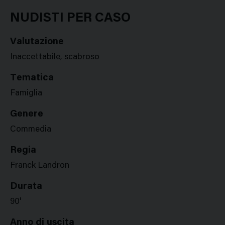
Google
Twitter
Facebook
Stampa
Plus
NUDISTI PER CASO
Valutazione
Inaccettabile, scabroso
Tematica
Famiglia
Genere
Commedia
Regia
Franck Landron
Durata
90'
Anno di uscita