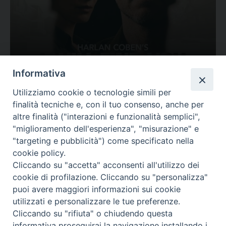
Ovunque tu sia
Informativa
Valutazione
Utilizziamo cookie o tecnologie simili per
Complesso, Problematico
finalità tecniche e, con il tuo consenso, anche per
Tematica:
Amore-Sentimenti, Carcere...
altre finalità ("interazioni e funzionalità semplici",
"miglioramento dell'esperienza", "misurazione" e
"targeting e pubblicità") come specificato nella
cookie policy.
Cliccando su "accetta" acconsenti all'utilizzo dei
cookie di profilazione. Cliccando su "personalizza"
puoi avere maggiori informazioni sui cookie
utilizzati e personalizzare le tue preferenze.
Cliccando su "rifiuta" o chiudendo questa
Contatti & Info
informativa proseguirai la navigazione installando i