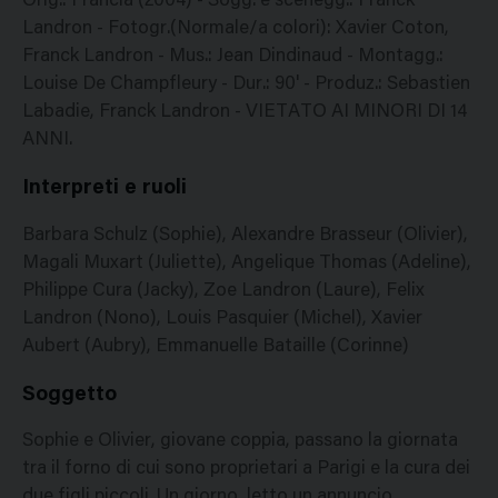
Orig.: Francia (2004) - Sogg. e scenegg.: Franck
Landron - Fotogr.(Normale/a colori): Xavier Coton,
Franck Landron - Mus.: Jean Dindinaud - Montagg.:
Louise De Champfleury - Dur.: 90' - Produz.: Sebastien
Labadie, Franck Landron - VIETATO AI MINORI DI 14
ANNI.
Interpreti e ruoli
Barbara Schulz (Sophie), Alexandre Brasseur (Olivier),
Magali Muxart (Juliette), Angelique Thomas (Adeline),
Philippe Cura (Jacky), Zoe Landron (Laure), Felix
Landron (Nono), Louis Pasquier (Michel), Xavier
Aubert (Aubry), Emmanuelle Bataille (Corinne)
Soggetto
Sophie e Olivier, giovane coppia, passano la giornata
tra il forno di cui sono proprietari a Parigi e la cura dei
due figli piccoli. Un giorno, letto un annuncio,