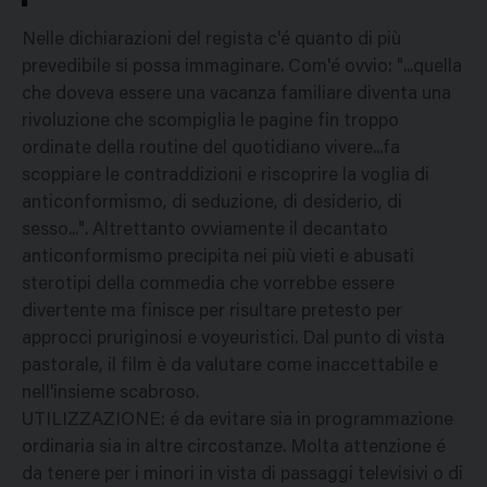
Nelle dichiarazioni del regista c'é quanto di più
prevedibile si possa immaginare. Com'é ovvio: "...quella
che doveva essere una vacanza familiare diventa una
rivoluzione che scompiglia le pagine fin troppo
ordinate della routine del quotidiano vivere...fa
scoppiare le contraddizioni e riscoprire la voglia di
anticonformismo, di seduzione, di desiderio, di
sesso...". Altrettanto ovviamente il decantato
anticonformismo precipita nei più vieti e abusati
sterotipi della commedia che vorrebbe essere
divertente ma finisce per risultare pretesto per
approcci pruriginosi e voyeuristici. Dal punto di vista
pastorale, il film è da valutare come inaccettabile e
nell'insieme scabroso.
UTILIZZAZIONE: é da evitare sia in programmazione
ordinaria sia in altre circostanze. Molta attenzione é
da tenere per i minori in vista di passaggi televisivi o di