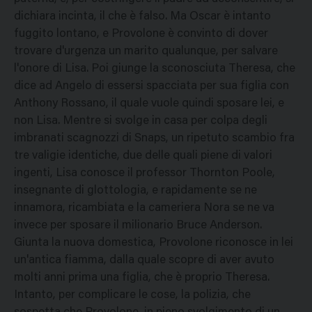
dichiara incinta, il che è falso. Ma Oscar è intanto
fuggito lontano, e Provolone è convinto di dover
trovare d'urgenza un marito qualunque, per salvare
l'onore di Lisa. Poi giunge la sconosciuta Theresa, che
dice ad Angelo di essersi spacciata per sua figlia con
Anthony Rossano, il quale vuole quindi sposare lei, e
non Lisa. Mentre si svolge in casa per colpa degli
imbranati scagnozzi di Snaps, un ripetuto scambio fra
tre valigie identiche, due delle quali piene di valori
ingenti, Lisa conosce il professor Thornton Poole,
insegnante di glottologia, e rapidamente se ne
innamora, ricambiata e la cameriera Nora se ne va
invece per sposare il milionario Bruce Anderson.
Giunta la nuova domestica, Provolone riconosce in lei
un'antica fiamma, dalla quale scopre di aver avuto
molti anni prima una figlia, che è proprio Theresa.
Intanto, per complicare le cose, la polizia, che