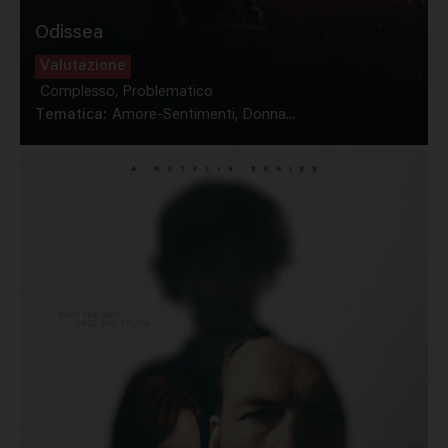
Odissea
Valutazione
Complesso, Problematico
Tematica:
Amore-Sentimenti, Donna...