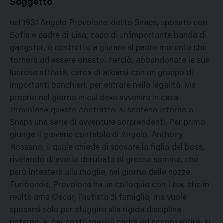
Soggetto
nel 1931 Angelo Provolone, detto Snaps, sposato con
Sofia e padre di Lisa, capo di un'importante banda di
gangster, è costretto a giurare al padre morente che
tornerà ad essere onesto. Perciò, abbandonate le sue
lucrose attività, cerca di allearsi con un gruppo di
importanti banchieri, per entrare nella legalità. Ma
proprio nel giorno in cui deve avvenire in casa
Provolone questo contratto, si scatena intorno a
Snaps una serie di avventure sorprendenti. Per primo
giunge il giovane contabile di Angelo, Anthony
Rossano, il quale chiede di sposare la figlia del boss,
rivelando di averlo derubato di grosse somme, che
però intesterà alla moglie, nel giorno delle nozze.
Furibondo, Provolone ha un colloquio con Lisa, che in
realtà ama Oscar, l'autista di famiglia, ma vuole
sposarsi solo per sfuggire alla rigida disciplina
paterna, e, per costringere il padre ad acconsentire, si