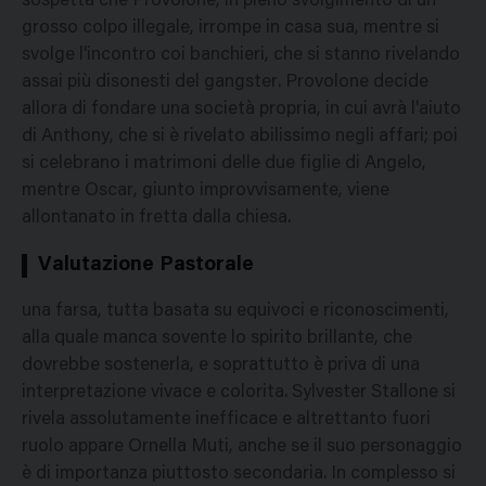
sospetta che Provolone, in pieno svolgimento di un
grosso colpo illegale, irrompe in casa sua, mentre si
svolge l'incontro coi banchieri, che si stanno rivelando
assai più disonesti del gangster. Provolone decide
allora di fondare una società propria, in cui avrà l'aiuto
di Anthony, che si è rivelato abilissimo negli affari; poi
si celebrano i matrimoni delle due figlie di Angelo,
mentre Oscar, giunto improvvisamente, viene
allontanato in fretta dalla chiesa.
Valutazione Pastorale
una farsa, tutta basata su equivoci e riconoscimenti,
alla quale manca sovente lo spirito brillante, che
dovrebbe sostenerla, e soprattutto è priva di una
interpretazione vivace e colorita. Sylvester Stallone si
rivela assolutamente inefficace e altrettanto fuori
ruolo appare Ornella Muti, anche se il suo personaggio
è di importanza piuttosto secondaria. In complesso si