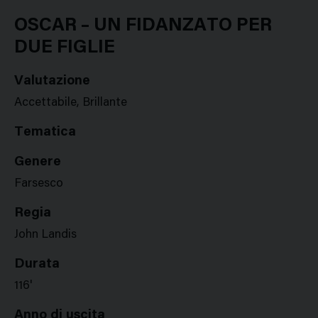
Google
Twitter
Facebook
Stampa
Plus
OSCAR – UN FIDANZATO PER
DUE FIGLIE
Valutazione
Accettabile, Brillante
Tematica
Genere
Farsesco
Regia
John Landis
Durata
116'
Anno di uscita