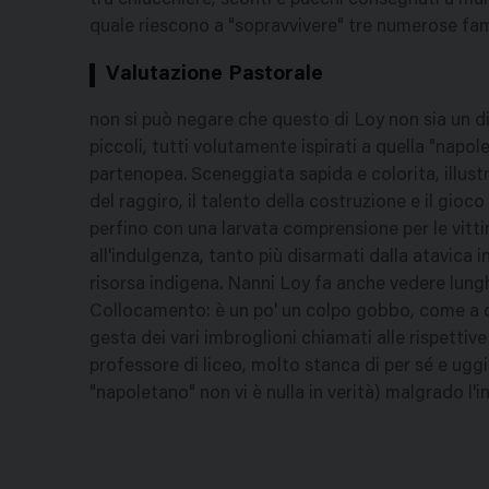
tra chiacchiere, sconti e pacchi consegnati a man
quale riescono a "sopravvivere" tre numerose fam
Valutazione Pastorale
non si può negare che questo di Loy non sia un di
piccoli, tutti volutamente ispirati a quella "napol
partenopea. Sceneggiata sapida e colorita, illustr
del raggiro, il talento della costruzione e il gioc
perfino con una larvata comprensione per le vitti
all'indulgenza, tanto più disarmati dalla atavica
risorsa indigena. Nanni Loy fa anche vedere lunghe 
Collocamento: è un po' un colpo gobbo, come a c
gesta dei vari imbroglioni chiamati alle rispettiv
professore di liceo, molto stanca di per sé e uggi
"napoletano" non vi è nulla in verità) malgrado l'