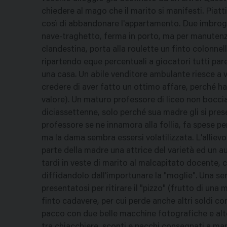
chiedere al mago che il marito si manifesti. Piat
così di abbandonare l'appartamento. Due imbrogli
nave-traghetto, ferma in porto, ma per manutenzion
clandestina, porta alla roulette un finto colonne
ripartendo eque percentuali a giocatori tutti par
una casa. Un abile venditore ambulante riesce a 
credere di aver fatto un ottimo affare, perché h
valore). Un maturo professore di liceo non bocc
diciassettenne, solo perché sua madre gli si pres
professore se ne innamora alla follia, fa spese p
ma la dama sembra essersi volatilizzata. L'alliev
parte della madre una attrice del varietà ed un au
tardi in veste di marito al malcapitato docente,
diffidandolo dall'importunare la "moglie". Una ser
presentatosi per ritirare il "pizzo" (frutto di una
finto cadavere, per cui perde anche altri soldi co
pacco con due belle macchine fotografiche e alter