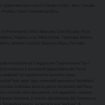
.: (panoramica/a colori) Claudio Cirillo - Mus.: Claudio
' - Produz.: Clemi Cinematografica
(Il Professore), Silvio Spaccesi. (Don Nicola), Enzo
Vedova), Angela Luce, Mara Venier, Tommaso Bianco,
 Celoro, Giobbe Covatta, Giacomo Rizzo, Pia Velsi
sulla invenzione ed il raggiro per "sopravvivere" fra i
ori si scoprono a vicenda di appartenere alle Forze
 "non vedente" ha regolarmente lavorato come
oiché "non vede" (pur vedendoli benissimo) intrallazzi
estroso individuo aiuta la gente tartassata dal Fisco,
hivi, in modo che i documenti, resi appetibili, vengano
ed evoca fantasmi, è riuscito ad ottenere dal Comune un
, fingendosi morto, incarica la sua "vedova" di