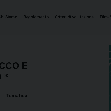
issione Nazionale Valutazione Film
Menu
Chi Siamo
Regolamento
Criteri di valutazione
Film-
di
navigazione
CCO E
 *
Tematica