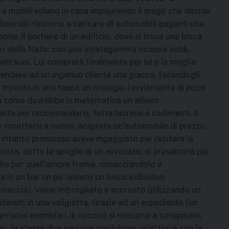
ti e mobili volano in casa impaurendo il mago che decide
oncelli riescono a caricare di automobili paganti una
e. Il portiere di un edificio, dove si trova una bisca
llo della Nato: con uno stratagemma incassa soldi,
enti suoi. Lui comprerà finalmente per sé e la moglie
vendere ad un ingenuo cliente una giacca, facendogli
a trovato in una tasca un orologio (ovviamente di poco
ia come dovrebbe in matematica un allievo
enta per raccomandarsi, tutta lacrime e cedimenti. Il
er rimettersi a nuovo, acquista un'automobile di prezzo,
o intanto promosso aveva ingaggiato per recitare la
tista, sotto le spoglie di un avvocato, si presenterà più
 che per quell'amore freme, minacciandolo e
a in un bar un po' isolato un losco individuo,
 minaccia), viene imbrogliato e scornato utilizzando un
ntenuti in una valigietta. Grazie ad un espediente (un
nativi esemplari di coccio) si riescono a turlupinare,