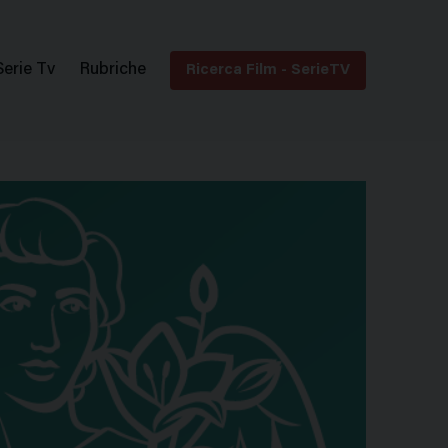
Serie Tv
Rubriche
Ricerca Film - SerieTV