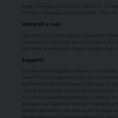
Sogg. e Scenegg.: Elvio Porta, Nanni Loy - Fotogr
Mattone - Montagg.: Franco Fraticelli - Dur.: 114
Interpreti e ruoli
Leo Gullotta (Un Imbroglione), Alessandro Haber 
Cannavale (Un Portiere), Marina Confalone (La 
Isa Danieli, Nunzio Gallo, Angelo Orlando, Italo
Soggetto
una serie di sceneggiate e siparietti, tutti basati 
"bassi" e il porto napoletano. Due piccoli truffat
dell'Ordine in servizio di vigilanza. Per anni un
centralinista girando anche in motocicletta ma, p
vari, viene ufficialmente promosso a vedente. Un 
inserendo nei dossier del cibo per i topi degli arc
distrutti dai roditori. Don Nicola, che fa magie 
vecchio alloggio già destinato ad un altro. Questi