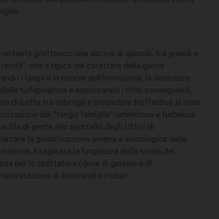
o, le stesse due persone credulone: un'attività con la
iglie.
vertente grottesco: una decina di episodi, fra grandi e
etanità", che è tipica del carattere della gente
ando i lampi e le risorse dell'invenzione, la destrezza
o della turlupinatura e assicurando i ritmi conseguenti,
me di beffa tra imbrogli e procedure truffaldine si cede
 invocazione del "tengo famiglia" lamentosa e furbesca
file di gente allo sportello degli Uffici di
ercare la giustificazione umana e sociologica delle
e imprese. Esagerata la lunghezza della storia del
osa per lo spettatore (dove di geniale e di
interpretazione di Alessandro Haber.