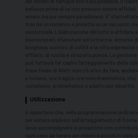
dei terreni di famiglia non è più possibile. Il ris
bellezza prima di lui non possono essere affidati 
amaro ma pur sempre paradisiaco. E' sfaccettata, 
trae da un romanzo e proietta su un racconto ins
esistenziale. L'elaborazione del lutto è affidata 
insonorizzati, sfumature sottotraccia, armonie 
borghese, scontro di civiltà e la cifra espressiva
affilato, di ruvida e straziata poesia. La gestion
può tuttavia far capire l'atteggiamento della cul
frase finale di Matt: non c'è altro da fare, andia
e incisivo, ora tragico ora melodrammatico, che, 
complesso, problematico e adatto per dibattiti.
Utilizzazione
è opportuno che, nella programmazione ordinaria
per evitare equivoci sull'atteggiamento di fronte
dove accompagnare la proiezione con contributi, 
ogni caso da tenere per minori e piccoli in vista di