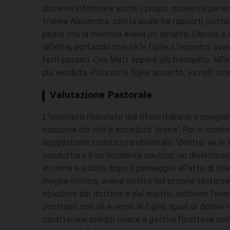
doverne informare anche i propri, numerosi parenti
17enne Alexandra, con la quale ha rapporti piuttost
padre che la mamma aveva un amante. Deciso a ce
all'altra, portando con sè le figlie. L'incontro av
fatti passati. Ora Matt appare più tranquillo. All
più venduta. Poi con le figlie accanto, va nell' o
Valutazione Pastorale
L'ossimoro rilanciato dal titolo italiano è spiega
riassume ciò che è accaduto 'prima'. Poi si comin
suggestione turistico/ambientale, 'dentro' va in 
conduttore è un incidente nautico, un divertiment
in coma e subito dopo il passaggio all'atto di sta
moglie vittima, aveva scritto nel proprio testam
obiezioni dal dottore e dal marito, sebbene l'eve
contrasti con sè e verso le figlie, spazi di dolore 
caratteriale solido: riesce a gestire l'inattesa no