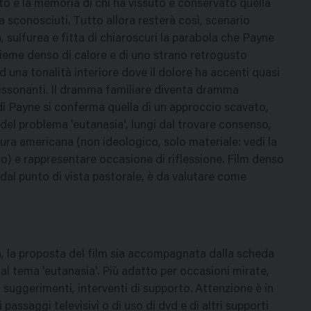
petto e la memoria di chi ha vissuto e conservato quella
a sconosciuti. Tutto allora resterà così, scenario
sulfurea e fitta di chiaroscuri la parabola che Payne
ieme denso di calore e di uno strano retrogusto
ad una tonalità interiore dove il dolore ha accenti quasi
dissonanti. Il dramma familiare diventa dramma
 di Payne si conferma quella di un approccio scavato,
e del problema 'eutanasia', lungi dal trovare consenso,
tura americana (non ideologico, solo materiale: vedi la
mo) e rappresentare occasione di riflessione. Film denso
dal punto di vista pastorale, è da valutare come
, la proposta del film sia accompagnata dalla scheda
 al tema 'eutanasia'. Più adatto per occasioni mirate,
suggerimenti, interventi di supporto. Attenzione è in
 passaggi televisivi o di uso di dvd e di altri supporti