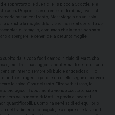
 e soprattutto le due figlie, la piccola Scottie, e la
o aspri. Proprio lei, in un impeto di rabbia, rivela al
rcarlo per un confronto, Matt viaggia da un'isola
viene e anche la moglie di lui viene messa al corrente dei
'assemblea di famiglia, comunica che la terra non sarà
ceano a spargere le ceneri della defunta moglie.
to subito dalla voce fuori campo iniziale di Matt, che
cia e, mentre il paesaggio si conferma di straordinaria
scena un inferno sempre più buio e angoscioso. Filo
o finito in tragedia: perché da quello segue il ricovero
ccare la spina. Così del resto Elizabeth stessa, la
ento biologico. Il documento viene accettato senza
nto apra nella mente di Matt, in preda a laceranti
non quantificabili. L'uomo ha nervi saldi ed equilibrio
tizia del tradimento coniugale, e a capire che la vendita