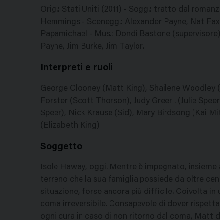
Orig.: Stati Uniti (2011) - Sogg.: tratto dal roma
Hemmings - Scenegg.: Alexander Payne, Nat Faxo
Papamichael - Mus.: Dondi Bastone (supervisore) -
Payne, Jim Burke, Jim Taylor.
Interpreti e ruoli
George Clooney (Matt King), Shailene Woodley (A
Forster (Scott Thorson), Judy Greer . (Julie Spee
Speer), Nick Krause (Sid), Mary Birdsong (Kai Mit
(Elizabeth King)
Soggetto
Isole Haway, oggi. Mentre è impegnato, insieme ai
terreno che la sua famiglia possiede da oltre cen
situazione, forse ancora più difficile. Coivolta in
coma irreversibile. Consapevole di dover rispettare
ogni cura in caso di non ritorno dal coma, Matt d