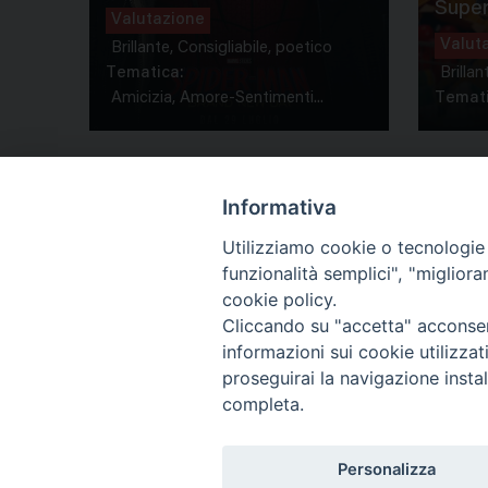
Super
Valutazione
Valut
Brillante, Consigliabile, poetico
Tematica:
Brillan
Amicizia, Amore-Sentimenti...
Temati
Informativa
Utilizziamo cookie o tecnologie s
funzionalità semplici", "miglior
Co
cookie policy.
Cliccando su "accetta" acconsent
informazioni sui cookie utilizza
proseguirai la navigazione instal
completa.
Personalizza
Titolo