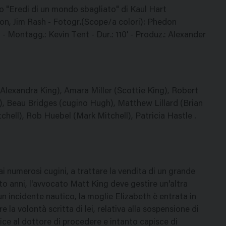
nzo "Eredi di un mondo sbagliato" di Kaul Hart
n, Jim Rash - Fotogr.(Scope/a colori): Phedon
 Montagg.: Kevin Tent - Dur.: 110' - Produz.: Alexander
lexandra King), Amara Miller (Scottie King), Robert
r), Beau Bridges (cugino Hugh), Matthew Lillard (Brian
chell), Rob Huebel (Mark Mitchell), Patricia Hastle .
 numerosi cugini, a trattare la vendita di un grande
to anni, l'avvocato Matt King deve gestire un'altra
 un incidente nautico, la moglie Elizabeth è entrata in
 la volontà scritta di lei, relativa alla sospensione di
ice al dottore di procedere e intanto capisce di