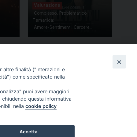
Valutazione
Complesso, Problematico
Tematica:
Amore-Sentimenti, Carcere...
altre finalità ("interazioni e
cità") come specificato nella
ione Film
rsonalizza" puoi avere maggiori
atti
Credits
" o chiudendo questa informativa
acy Policy
nibili nella
cookie policy
Accetta