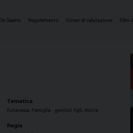
issione Nazionale Valutazione Film
Menu
Chi Siamo
Regolamento
Criteri di valutazione
Film-
di
navigazione
Tematica
Eutanasia, Famiglia - genitori figli, Morte
Regia