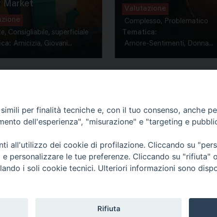
 Market
Valutazione
azione
Complesso, Problematico
te, Consigliabile, superficiale
Tematica:
ca:
Amicizia, Giovani...
Amore-Sentimenti, Donna...
imili per finalità tecniche e, con il tuo consenso, anche per 
amento dell'esperienza", "misurazione" e "targeting e pubbli
Contatti & Info
mmissione Nazionale Valutaz
i all'utilizzo dei cookie di profilazione. Cliccando su "pe
C.ne Aurelia, 50 – 00165 Roma
Cont
ti e personalizzare le tue preferenze. Cliccando su "rifiuta
Scrivi a: cnvf@chiesacattolica.it
Priv
lando i soli cookie tecnici. Ulteriori informazioni sono dispo
Rifiuta
Tematica